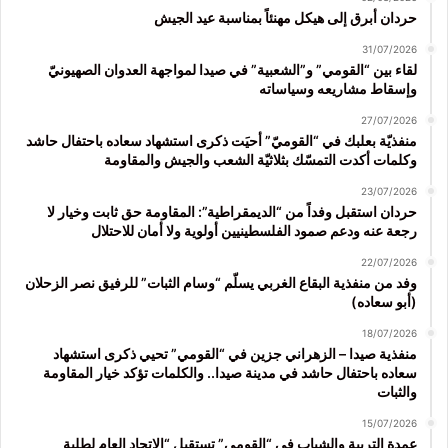
حردان أبرق إلى هيكل مهنئاً بمناسبة عيد الجيش
31/07/2026
لقاء بين “القومي” و”الشعبية” في صيدا لمواجهة العدوان الصهيونيّ
وإسقاط مشاريعه وسياساته
27/07/2026
منفذيّة بعلبك في “القوميّ” أحيَت ذكرى استشهاد سعاده باحتفال حاشد
وكلمات أكدت التمسّك بثلاثيّة الشعب والجيش والمقاومة
23/07/2026
حردان استقبل وفداً من “الديمقراطية”: المقاومة حق ثابت وخيار لا
رجعة عنه ودعم صمود الفلسطينيين أولوية ولا أمان للاحتلال
22/07/2026
وفد من منفذية البقاع الغربي يسلّم “وسام الثبات” للرفيق نصر الزحلان
(أبو سعاده)
18/07/2026
منفذية صيدا – الزهراني جزين في “القومي” تحيي ذكرى استشهاد
سعاده باحتفال حاشد في مدينة صيدا.. والكلمات تؤكد خيار المقاومة
والثبات
15/07/2026
عمدة التربية والشباب في “القومي” تستقبل “الاتحاد العام لطلبة