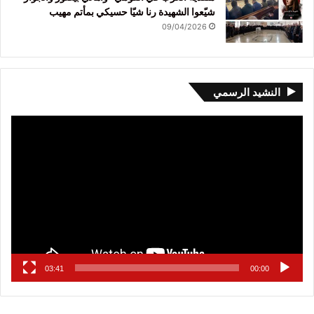
شيّعوا الشهيدة رنا شيّا حسيكي بمأتم مهيب
09/04/2026
النشيد الرسمي
مشغل
الفيديو
03:41
00:00