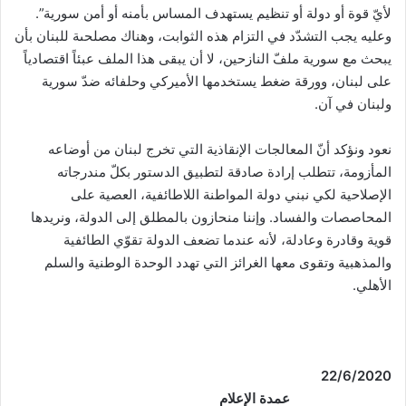
لأيّ قوة أو دولة أو تنظيم يستهدف المساس بأمنه أو أمن سورية”.
وعليه يجب التشدّد في التزام هذه الثوابت، وهناك مصلحىة للبنان بأن
يبحث مع سورية ملفّ النازحين، لا أن يبقى هذا الملف عبئاً اقتصادياً
على لبنان، وورقة ضغط يستخدمها الأميركي وحلفائه ضدّ سورية
ولبنان في آن.
نعود ونؤكد أنّ المعالجات الإنقاذية التي تخرج لبنان من أوضاعه
المأزومة، تتطلب إرادة صادقة لتطبيق الدستور بكلّ مندرجاته
الإصلاحية لكي نبني دولة المواطنة اللاطائفية، العصية على
المحاصصات والفساد. وإننا منحازون بالمطلق إلى الدولة، ونريدها
قوية وقادرة وعادلة، لأنه عندما تضعف الدولة تقوّي الطائفية
والمذهبية وتقوى معها الغرائز التي تهدد الوحدة الوطنية والسلم
الأهلي.
22/
6
/2020
عمدة الإعلام