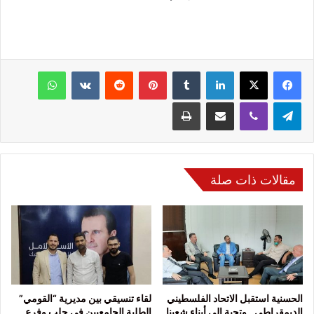
فيسبوك
‫X
لينكدإن
‏Tumblr
بينتيريست
‏Reddit
‏VKontakte
واتساب
تيلقرام
ڤايبر
مشاركة عبر البريد
طباعة
مقالات ذات صلة
الحسنية استقبل الاتحاد الفلسطيني
لقاء تنسيقي بين مديرية “القومي”
الديمقراطي.. وتحية إلى أبناء شعبنا
الطلبة الجامعيين في حلب وفرع