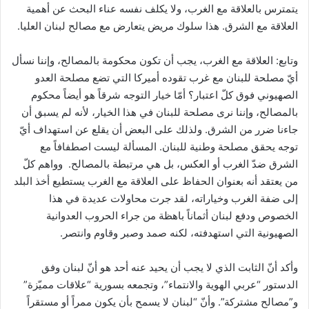
يتمترس بالعلاقة مع الغرب، ولا يكلف نفسه عناء البحث عن أهمية
العلاقة مع الشرق. هذا سلوك مريض يتعارض مع مصالح لبنان العليا.
وتابع: العلاقة مع الغرب، يجب أن تكون محكومة بالمصالح، وإننا نسأل
أيّ مصلحة للبنان مع غرب تقوده أميركا التي تضع مصلحة العدو
الصهيوني فوق كلّ اعتبار؟ أمّا خيار التوجه شرقاً هو أيضاً محكوم
بالمصالح، وإننا نرى مصلحة للبنان في هذا الخيار، لأنه لم يسبق أن
جاءنا ضرر من الشرق. ولذلك على البعض أن يقلع عن استهداف أيّ
توجه يحقق مصلحة وطنية للبنان. المسألة ليست اصطفافاً مع
الشرق ضدّ الغرب أو العكس، بل هي مرتبطة بالمصالح. وواهم كلّ
من يعتقد أنه بعنوان الحفاظ على العلاقة مع الغرب يستطيع أخذ البلد
إلى ضفة الغرب وخياراته، لقد جرت محاولات عديدة في هذا
الخصوص ودفع لبنان أثماناً باهظة من جراء الحروب العدوانية
الصهيونية التي استهدفته، لكنه صمد وصبر وقاوم وانتصر.
وأكد أنّ الثابت الذي لا يجب أن يحيد عنه أحد هو أنّ لبنان وفق
الدستور “عربي الهوية والانتماء”، وتجمعه بسورية “علاقات مميّزة”
و”مصالح مشتركة”. وأنّ “لبنان لا يسمح بأن يكون ممراً أو مستقراً