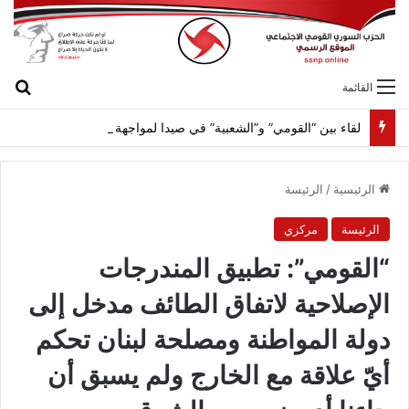
بح
القائمة
لقاء بين “القومي” و”الشعبية” في صيدا لمواجهة العدوان الصهيونيّ وإسقاط مشاريعه وسياساته
الرئيسية
/
الرئيسة
الرئيسة
مركزي
“القومي”: تطبيق المندرجات
الإصلاحية لاتفاق الطائف مدخل إلى
دولة المواطنة ومصلحة لبنان تحكم
أيّ علاقة مع الخارج ولم يسبق أن