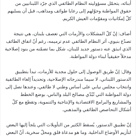
أبنائه، يتحمّل مسؤوليته النظام الطائفي الذي جرّد اللبنانيين من
حقوق المواطنة وحوّلهم إلى رعايا طوائف ومذاهب، قبل أن يسلبهم
كلّ إمكانيات ومقوّمات العيش الكريم.
أضاف: إنّ كلّ المشكلات والأزمات التي تعصف بلبنان، هي نتيجة
تصدّع بنيوي، آثر النظام الطائفي عدم ترميمه، رغم أنّ اتفاق الطائف
الذي انبثق عنه دستور جديد للبنان، شكل بما تضمّنه من بنود إصلاحية
مدخلاً حقيقياً لبناء دولة المواطنة.
وقال: إنّ طريق الوصول إلى حلول مجدية للأزمات، تبدأ بتطبيق
الدستور اللبناني، لا سيما مندرجاته الإصلاحية، وتحديداً إلغاء الطائفية
وانتخاب مجلس نيابي على أساس وطني لا طائفي، وعندها نصل إلى
دولة المواطنة التي تُبّدّي مصالح البلد والناس، بوضع الخطط
والمشاريع والبرامج الاقتصادية والإنتاجية والتنموية، وتقطع مع كلّ
أشكال التحاصص الطائفي والمذهبي.
إنّ تطبيق الدستور، يُسقط الكثير من التأويلات التي يلجأ إليها البعض
لتأزيم الأوضاع الداخلية. وما هو مدعاة قلق ومحلّ سخرية، أنّ البعض