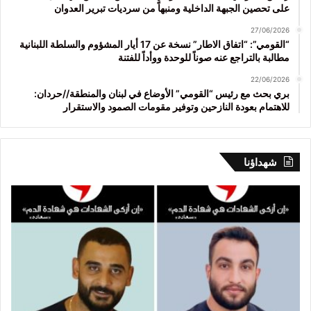
على تحصين الجبهة الداخلية ومنبهاً من سرديات تبرير العدوان
27/06/2026
“القومي”: “اتفاق الاطار” نسخة عن 17 أيار المشؤوم والسلطة اللبنانية
مطالبة بالتراجع عنه صوناً للوحدة ووأداً للفتنة
22/06/2026
بري بحث مع رئيس “القومي” الأوضاع في لبنان والمنطقة//حردان:
للاهتمام بعودة النازحين وتوفير مقومات الصمود والاستقرار
شهداؤنا