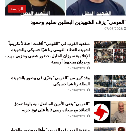
الرئيسة
“القومي” يزف الشهيدين البطلين سليم وحمود
07/06/2026
منفذية الغرب في “القومي” أقامت احتفالاً تكريمياً
لشهيدة العطاء القومي رنا شيّا حسيكي وللشهيدة
الإعلامية سوزان الخليل بحضور شعبي وحزبي مهيب
وحردان يمنحهما أوسمة
19/04/2026
وفد كبير من “القومي” يعزّي في بيصور بالشهيدة
البطلة رنا شيا حسيكي
12/04/2026
“القومي” ينعى الأمين المناضل نبيه بلوط:صدق
التعاقد مع سعاده وبقي ثابتاً على نهج حزبه
12/04/2026
منفذية الغرب في القومي” وأهالي بيصور والجوار