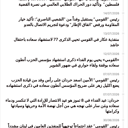
فلسطين” وتأكيد دور الحراك الطلابي العالمي في نصرة القضية
14/07/2026
رئيس “القومي” يستقبل وفداً من “الشعبي الناصري”: تأكيد خيار
المقاومة ورفض “اتفاق الإطار” ودعوة لتجريم الاتصال بالعدو
13/07/2026
منفذية عكار في القومي تحيي الذكرى 77 لاستشهاد سعاده باحتفال
حاشد
12/07/2026
«القومي» يحيي يوم الفداء ذكرى استشهاد مؤسس الحزب أنطون
سعاده بوقفة ولقاء حواري في ضهور الشوير
07/07/2026
رئيس “القومي” الأمين اسعد حردان على رأس وفد من قيادة الحزب
يضع اكليل زهر على ضريح المؤسس أنطون سعاده في ذكرى استشهاده
07/07/2026
حردان: عيد الفداء في 8 تموز هو عيد الانتصار للإرادة التي لا تنكسر ودماء
سعاده ومَن سار على نهجه هي من أجل نهضة الأمة وحريتها وسيادتها
وكرامتها
30/06/2026
رئيس “القومي” عقد اجتماعاً توجيهياً للمنفذين العامين في لبنان مشدداً