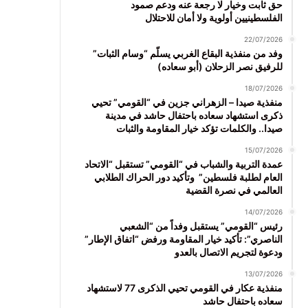
حق ثابت وخيار لا رجعة عنه ودعم صمود
الفلسطينيين أولوية ولا أمان للاحتلال
22/07/2026
وفد من منفذية البقاع الغربي يسلّم “وسام الثبات”
للرفيق نصر الزحلان (أبو سعاده)
18/07/2026
منفذية صيدا – الزهراني جزين في “القومي” تحيي
ذكرى استشهاد سعاده باحتفال حاشد في مدينة
صيدا.. والكلمات تؤكد خيار المقاومة والثبات
15/07/2026
عمدة التربية والشباب في “القومي” تستقبل “الاتحاد
العام لطلبة فلسطين” وتأكيد دور الحراك الطلابي
العالمي في نصرة القضية
14/07/2026
رئيس “القومي” يستقبل وفداً من “الشعبي
الناصري”: تأكيد خيار المقاومة ورفض “اتفاق الإطار”
ودعوة لتجريم الاتصال بالعدو
13/07/2026
منفذية عكار في القومي تحيي الذكرى 77 لاستشهاد
سعاده باحتفال حاشد