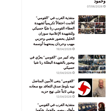
وحمود
07/06/2026
منفذية الغرب في “القومي”
أقامت احتفالاً تكريمياً لشهيدة
العطاء القومي رنا شيّا حسيكي
وللشهيدة الإعلامية سوزان
الخليل بحضور شعبي وحزبي
مهيب وحردان يمنحهما أوسمة
19/04/2026
وفد كبير من “القومي” يعزّي في
بيصور بالشهيدة البطلة رنا شيا
حسيكي
12/04/2026
“القومي” ينعى الأمين المناضل
نبيه بلوط:صدق التعاقد مع سعاده
وبقي ثابتاً على نهج حزبه
12/04/2026
منفذية الغرب في القومي”
وأهالي بيصور والجوار شيّعوا