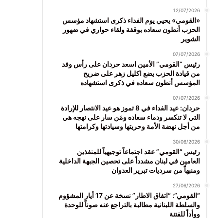
12/07/2026
«القومي» يحيي يوم الفداء ذكرى استشهاد مؤسس
الحزب أنطون سعاده بوقفة ولقاء حواري في ضهور
الشوير
07/07/2026
رئيس “القومي” الأمين اسعد حردان على رأس وفد
من قيادة الحزب يضع اكليل زهر على ضريح
المؤسس أنطون سعاده في ذكرى استشهاده
07/07/2026
حردان: عيد الفداء في 8 تموز هو عيد الانتصار للإرادة
التي لا تنكسر ودماء سعاده ومَن سار على نهجه هي
من أجل نهضة الأمة وحريتها وسيادتها وكرامتها
30/06/2026
رئيس “القومي” عقد اجتماعاً توجيهياً للمنفذين
العامين في لبنان مشدداً على تحصين الجبهة الداخلية
ومنبهاً من سرديات تبرير العدوان
27/06/2026
“القومي”: “اتفاق الاطار” نسخة عن 17 أيار المشؤوم
والسلطة اللبنانية مطالبة بالتراجع عنه صوناً للوحدة
ووأداً للفتنة