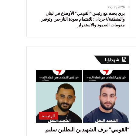
22/06/2026
بري بحث مع رئيس “القومي” الأوضاع في لبنان
والمنطقة//حردان: للاهتمام بعودة النازحين وتوفير
مقومات الصمود والاستقرار
شهداؤنا
الرئيسة
“القومي” يزف الشهيدين البطلين سليم