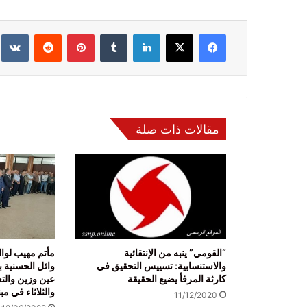
فيسبوك
‫X
لينكدإن
‏Tumblr
بينتيريست
‏Reddit
‏te
مقالات ذات صلة
“القومي” ينبه من الإنتقائية
مأتم مهيب لوا
والاستنسابية: تسييس التحقيق في
وائل الحسنية
كارثة المرفأ يضيع الحقيقة
عين وزين والتع
والثلاثاء في مب
11/12/2020