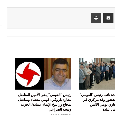
VKontak
مشاركة عبر البريد
طباعة
لدة نائب رئيس “القومي”
رئيس “القومي” ينعى الأمين المناضل
 بحضور وفد مركزي في
بشارة باروكي: قومي معطاء ومناضل
ازي يومي الاثنين
شجاع وراسخ الإيمان بمبادئ الحزب
نى البلدة
ونهجه الصراعي