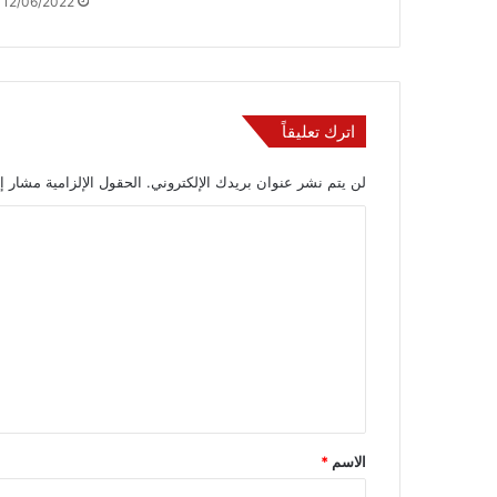
12/06/2022
اترك تعليقاً
لن يتم نشر عنوان بريدك الإلكتروني.
الحقول الإلزامية مشار إل
ا
ل
ت
ع
ل
ي
ق
*
الاسم
*