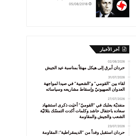
05/08/2018
آخر الأخبار
02/08/2026
حردان أبرق إلى هيكل مهنئاً بمناسبة عيد الجيش
31/07/2026
لقاء بين “القومي” و”الشعبية” في صيدا لمواجهة
العدوان الصهيونيّ وإسقاط مشاريعه وسياساته
27/07/2026
منفذيّة بعلبك في “القوميّ” أحيَت ذكرى استشهاد
سعاده باحتفال حاشد وكلمات أكدت التمسّك بثلاثيّة
الشعب والجيش والمقاومة
23/07/2026
حردان استقبل وفداً من “الديمقراطية”: المقاومة