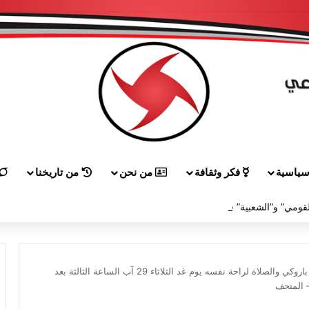
ياسية
فكر وثقافة
من نحن
من تاريخنا
لقاء بين “القومي” و”الشعبية” في صيدا لمواجهة العدوان الصهيونيّ وإسقاط مشاريعه وسياساته
“القومي”: تشييع الراحل الأمين بشارة باروكي والصلاة لراحة نفسه يوم غد الثلاثاء 29 آب الساعة الثالثة بعد
– المتحف