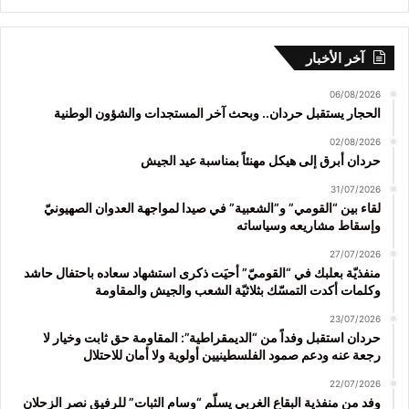
آخر الأخبار
06/08/2026
الحجار يستقبل حردان.. وبحث آخر المستجدات والشؤون الوطنية
02/08/2026
حردان أبرق إلى هيكل مهنئاً بمناسبة عيد الجيش
31/07/2026
لقاء بين “القومي” و”الشعبية” في صيدا لمواجهة العدوان الصهيونيّ
وإسقاط مشاريعه وسياساته
27/07/2026
منفذيّة بعلبك في “القوميّ” أحيَت ذكرى استشهاد سعاده باحتفال حاشد
وكلمات أكدت التمسّك بثلاثيّة الشعب والجيش والمقاومة
23/07/2026
حردان استقبل وفداً من “الديمقراطية”: المقاومة حق ثابت وخيار لا
رجعة عنه ودعم صمود الفلسطينيين أولوية ولا أمان للاحتلال
22/07/2026
وفد من منفذية البقاع الغربي يسلّم “وسام الثبات” للرفيق نصر الزحلان