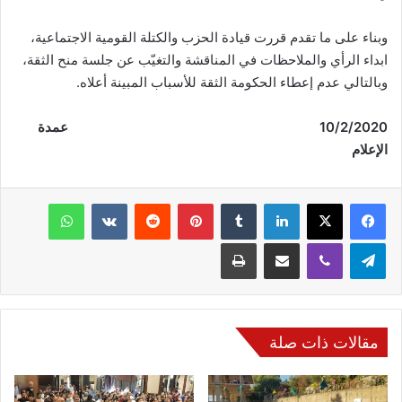
وبناء على ما تقدم قررت قيادة الحزب والكتلة القومية الاجتماعية،
ابداء الرأي والملاحظات في المناقشة والتغيّب عن جلسة منح الثقة،
وبالتالي عدم إعطاء الحكومة الثقة للأسباب المبينة أعلاه.
10/2/2020
عمدة
الإعلام
فيسبوك
‫X
لينكدإن
‏Tumblr
بينتيريست
‏Reddit
‏VKontakte
واتساب
تيلقرام
ڤايبر
مشاركة عبر البريد
طباعة
مقالات ذات صلة