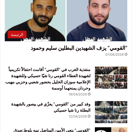
الرئيسة
“القومي” يزف الشهيدين البطلين سليم وحمود
07/06/2026
منفذية الغرب في “القومي” أقامت احتفالاً تكريمياً
لشهيدة العطاء القومي رنا شيّا حسيكي وللشهيدة
الإعلامية سوزان الخليل بحضور شعبي وحزبي مهيب
وحردان يمنحهما أوسمة
19/04/2026
وفد كبير من “القومي” يعزّي في بيصور بالشهيدة
البطلة رنا شيا حسيكي
12/04/2026
“القومي” ينعى الأمين المناضل نبيه بلوط:صدق