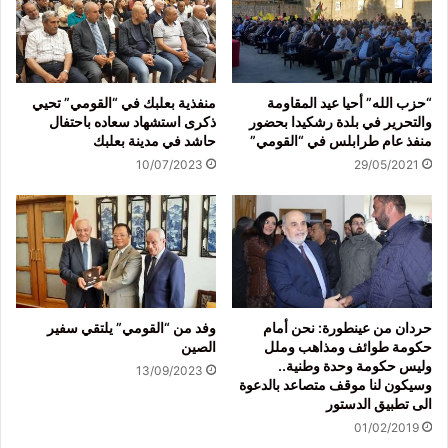
“حزب الله” أحيا عيد المقاومة
منفذية بعلبك في “القومي” تحيي
والتحرير في بلدة رشكيدا بحضور
ذكرى استشهاد سعاده باحتفال
منفذ عام طرابلس في “القومي”
حاشد في مدينة بعلبك
10/07/2023
29/05/2021
حردان من عينطورة: نحن أمام
وفد من “القومي” يلتقي سفير
حكومة طوائف ومذاهب وملل
الصين
وليس حكومة وحدة وطنية..
13/09/2023
وسيكون لنا موقف متصاعد بالدعوة
الى تطبيق الدستور
01/02/2019