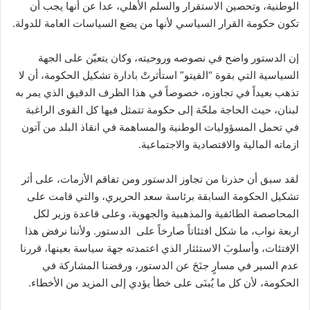
الوطنية، وتحصين الاستقرار والسلم الأهلي، عدا عن أنها يجب أن
تكون حكومة القرار السياسي لأنها من يضع السياسات العامة للدولة.
إن الدستور واضح في نصوصه وروحيته، وكان يتعيّن على الجهة
السياسية التي بقوة “الفيتو” استأثرتْ بادارة تشكيل الحكومة، أن لا
تذهب بعيداً في تجاوزه، خصوصاً في هذا الظرف الدقيق الذي يمر به
لبنان، حيث الحاجة ملحّة إلى حكومة تتمثل فيها كل القوى الراغبة
في تحمل المسؤوليات الوطنية والمساهمة في انقاذ البلد من آتون
ازماته المالية والاقتصادية والاجتماعية.
لقد سبق أن حذرنا من تجاوز الدستور ومن تفاقم الأزمات، على أثر
تشكيل الحكومة السابقة برئاسة سعد الحريري، والتي قامت على
المحاصصة الطائفية والمذهبية والجهوية، وعلى قاعدة وزير لكل
اربعة نواب، ما شكل افتئاتاً صارخاً على الدستور. ولأننا نرفض هذا
الإفتئات، وأسلوبَ الاستئثار الذي اعتمدته جهة سياسة بعينها، قررنا
عدم السير في مسارٍ جنَحَ عن الدستور، ورفضنا المشاركة في
الحكومة، لأن كل ما يُبنَى على خطأ يؤدي إلى المزيد من الأخطاء.