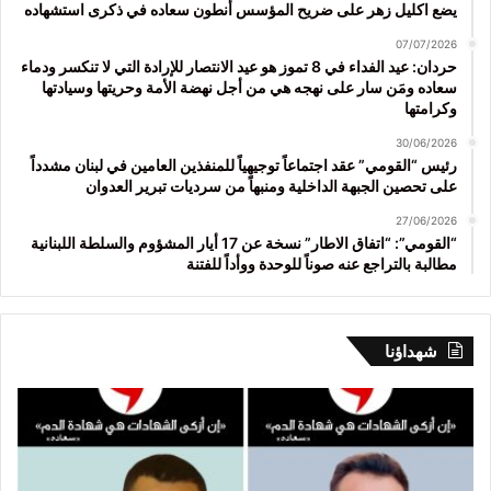
يضع اكليل زهر على ضريح المؤسس أنطون سعاده في ذكرى استشهاده
07/07/2026
حردان: عيد الفداء في 8 تموز هو عيد الانتصار للإرادة التي لا تنكسر ودماء
سعاده ومَن سار على نهجه هي من أجل نهضة الأمة وحريتها وسيادتها
وكرامتها
30/06/2026
رئيس “القومي” عقد اجتماعاً توجيهياً للمنفذين العامين في لبنان مشدداً
على تحصين الجبهة الداخلية ومنبهاً من سرديات تبرير العدوان
27/06/2026
“القومي”: “اتفاق الاطار” نسخة عن 17 أيار المشؤوم والسلطة اللبنانية
مطالبة بالتراجع عنه صوناً للوحدة ووأداً للفتنة
شهداؤنا