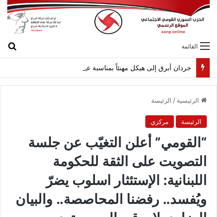
بح
القائمة
حردان أبرق إلى هيكل مهنئاً بمناسبة عيد الجيش
الرئيسية
/
الرئيسة
الرئيسة
مركزي
“القومي” أعلن التغيّب عن جلسة
التصويت على الثقة للحكومة
اللبنانية: الإستئثار اسلوب يضرّ
ويُفسد.. رفضنا المحاصصة.. والبيان