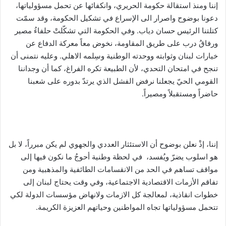
إننا ومنذ استقالة حكومة الحريري، وانكفائها عن تحمل مسؤولياتها،
دعونا بوضوح واصرار الى الإسراع في تشكيل الحكومة، وقد سمّت
كتلتنا الرئيس حسان دياب. وفي الحكومة التي تشكّلتْ حلفاءُ مصير
ورفاقُ درب على طريق المقاومة، نخوض معاً معركة الدفاع عن
خيارات لبنان وثوابته ووحدته الوطنية وسِلمه الاهلي. وعليه نتمنى أن
تنجح في امتحان التحدي، لأن الطبيعة تكره الفراغ، كما أن وجداننا
القومي الحيّ يجعلنا نرفض الفشل الذي يرتدّ بدوره على شعبنا
حاضراً ومستقبلاً ومصيراً.
إننا، إذْ نعلن بوضوح أن الاستئثار العددي والجهوي لم يكن مبرراً، لا بل
هو اسلوب يضرّ ويُفسد، في لحظة وطنية أحوجُ ما نكون فيها إلى
مواقف تساهم في الحد من الانقسامات الطائفية والمذهبية ومن
تفاقم الأزمات الاقتصادية الاجتماعية، وفي وقت يحتاج لبنان إلى
خطوات انقاذية، لمعالجة كل الازمات ولانهاض مؤسسات الدولة لكي
تتحمل مسؤولياتها تجاه المواطنين وحياتهم العزيزة الكريمة.