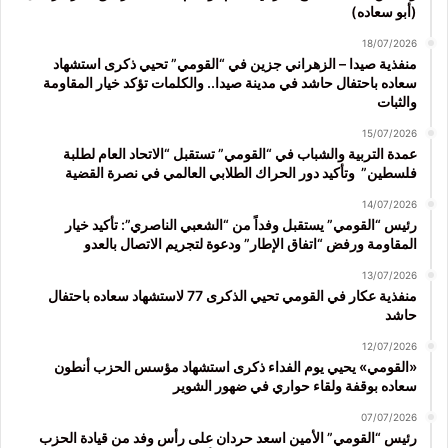
(أبو سعاده)
18/07/2026
منفذية صيدا – الزهراني جزين في “القومي” تحيي ذكرى استشهاد
سعاده باحتفال حاشد في مدينة صيدا.. والكلمات تؤكد خيار المقاومة
والثبات
15/07/2026
عمدة التربية والشباب في “القومي” تستقبل “الاتحاد العام لطلبة
فلسطين” وتأكيد دور الحراك الطلابي العالمي في نصرة القضية
14/07/2026
رئيس “القومي” يستقبل وفداً من “الشعبي الناصري”: تأكيد خيار
المقاومة ورفض “اتفاق الإطار” ودعوة لتجريم الاتصال بالعدو
13/07/2026
منفذية عكار في القومي تحيي الذكرى 77 لاستشهاد سعاده باحتفال
حاشد
12/07/2026
«القومي» يحيي يوم الفداء ذكرى استشهاد مؤسس الحزب أنطون
سعاده بوقفة ولقاء حواري في ضهور الشوير
07/07/2026
رئيس “القومي” الأمين اسعد حردان على رأس وفد من قيادة الحزب