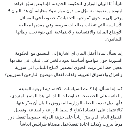
ثانياً: أمّا البيان الوزاري للحكومة الجديدة، فإننا وعن سبْق قراءة
لبنوده ومضمونه، نسجّل من دون مواربة ولا محاباة، أن هذا البيان لا
يرقى إلى مستوى “مواجهة التحديات”، خصوصاً في المسائل
الأساسية التي تتطلب معالجات سريعة، وفي مقدمها معالجة
الأوضاع المالية والاقتصادية والاجتماعية التي ينوء تحت وطأتها
اللبنانيون.
إننا نسأل لماذا أغفل البيان اي اشارة إلى التنسيق مع الحكومة
السورية حول مواضيع أساسية تعود بالخير على لبنان، في مقدمها
تفعيل خط الترانزيت الحيوي لتصدير الانتاج اللبناني الى سورية
والعراق والاسواق العربية، وكذلك اغفال موضوع النازحين السوريين؟
كما إننا نسأل، إذا كانت السياسات الاقتصادية الريعية المتبعة
والقائمة على الخصصخة قد اوصلت البلد الى هذا الوضع المتردي،
فأي بديل تقدمه الخطة الوزارية المفروض بالبيان أن يعبّر عنها،
كالاعتماد على اقتصاد الانتاج لا سيما الزراعة والصناعة، وتفعيل
القطاع العام الذي يدرّ أرباحاً على خزينة الدولة، خصوصاً تفعيل دور
مرفأ بيروت وكذلك اعادة تفعيلاعمل مصفاة طرابلس انعاشاً