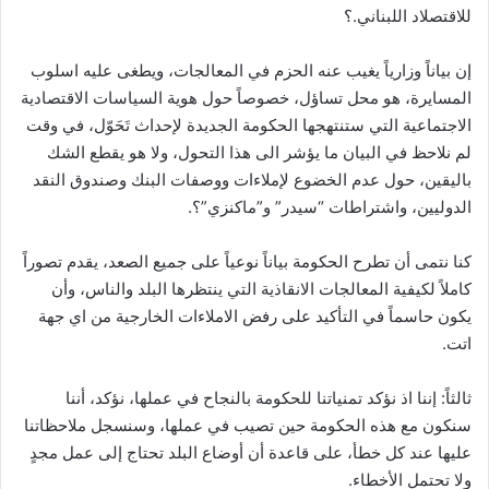
للاقتصلاد اللبناني.؟
إن بياناً وزارياً يغيب عنه الحزم في المعالجات، ويطغى عليه اسلوب
المسايرة، هو محل تساؤل، خصوصاً حول هوية السياسات الاقتصادية
الاجتماعية التي ستنتهجها الحكومة الجديدة لإحداث تَحَوّل، في وقت
لم نلاحظ في البيان ما يؤشر الى هذا التحول، ولا هو يقطع الشك
باليقين، حول عدم الخضوع لإملاءات ووصفات البنك وصندوق النقد
الدوليين، واشتراطات “سيدر” و”ماكنزي”؟.
كنا نتمى أن تطرح الحكومة بياناً نوعياً على جميع الصعد، يقدم تصوراً
كاملاً لكيفية المعالجات الانقاذية التي ينتظرها البلد والناس، وأن
يكون حاسماً في التأكيد على رفض الاملاءات الخارجية من اي جهة
اتت.
ثالثاً: إننا اذ نؤكد تمنياتنا للحكومة بالنجاح في عملها، نؤكد، أننا
سنكون مع هذه الحكومة حين تصيب في عملها، وسنسجل ملاحظاتنا
عليها عند كل خطأ، على قاعدة أن أوضاع البلد تحتاج إلى عمل مجدٍ
ولا تحتمل الأخطاء.