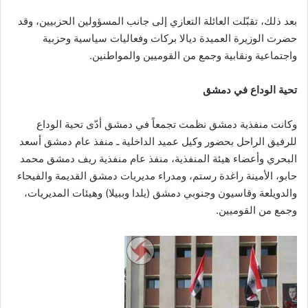
بعد ذلك، تقبّلت العائلة التعازي إلى جانب المسؤولين الحزبيين، وقد
حضرت الوزيرة العميدة ديالا بركات وفعاليات سياسية وحزبية
واجتماعية ونقابية وجمع من القوميين والمواطنين.
تحية الوداع في دمشق
وكانت منفذية دمشق نظمت تجمعاً في دمشق أدّى تحية الوداع
للرفيق الراحل بحضور وكيل عميد الداخلية ـ منفذ عام دمشق أسعد
البحري وأعضاء هيئة المنفذية، منفذ عام منفذية ريف دمشق محمد
حابو، الأمينة راغدة رستم، ومدراء مديريات دمشق القديمة والفيحاء
والدويلعة وقاسيون وجنوبي دمشق (يلدا وببيلا) وهيئات المديريات،
وجمع من القوميين.