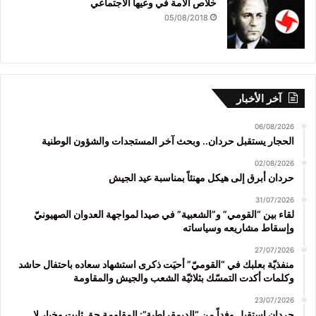
خلاص الأمة في وعيها الاجتماعي
05/08/2018
آخر الأخبار
06/08/2026
الحجار يستقبل حردان.. وبحث آخر المستجدات والشؤون الوطنية
02/08/2026
حردان أبرق إلى هيكل مهنئاً بمناسبة عيد الجيش
31/07/2026
لقاء بين “القومي” و”الشعبية” في صيدا لمواجهة العدوان الصهيونيّ
وإسقاط مشاريعه وسياساته
27/07/2026
منفذيّة بعلبك في “القوميّ” أحيَت ذكرى استشهاد سعاده باحتفال حاشد
وكلمات أكدت التمسّك بثلاثيّة الشعب والجيش والمقاومة
23/07/2026
حردان استقبل وفداً من “الديمقراطية”: المقاومة حق ثابت وخيار لا