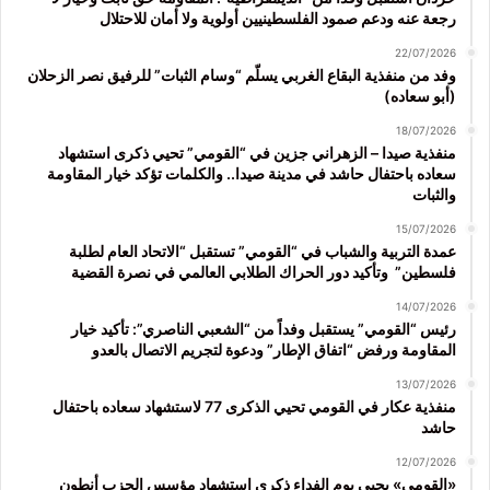
رجعة عنه ودعم صمود الفلسطينيين أولوية ولا أمان للاحتلال
22/07/2026
وفد من منفذية البقاع الغربي يسلّم “وسام الثبات” للرفيق نصر الزحلان
(أبو سعاده)
18/07/2026
منفذية صيدا – الزهراني جزين في “القومي” تحيي ذكرى استشهاد
سعاده باحتفال حاشد في مدينة صيدا.. والكلمات تؤكد خيار المقاومة
والثبات
15/07/2026
عمدة التربية والشباب في “القومي” تستقبل “الاتحاد العام لطلبة
فلسطين” وتأكيد دور الحراك الطلابي العالمي في نصرة القضية
14/07/2026
رئيس “القومي” يستقبل وفداً من “الشعبي الناصري”: تأكيد خيار
المقاومة ورفض “اتفاق الإطار” ودعوة لتجريم الاتصال بالعدو
13/07/2026
منفذية عكار في القومي تحيي الذكرى 77 لاستشهاد سعاده باحتفال
حاشد
12/07/2026
«القومي» يحيي يوم الفداء ذكرى استشهاد مؤسس الحزب أنطون