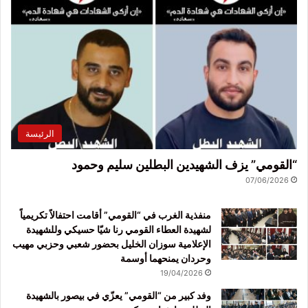
الرئيسة
“القومي” يزف الشهيدين البطلين سليم وحمود
07/06/2026
منفذية الغرب في “القومي” أقامت احتفالاً تكريمياً
لشهيدة العطاء القومي رنا شيّا حسيكي وللشهيدة
الإعلامية سوزان الخليل بحضور شعبي وحزبي مهيب
وحردان يمنحهما أوسمة
19/04/2026
وفد كبير من “القومي” يعزّي في بيصور بالشهيدة