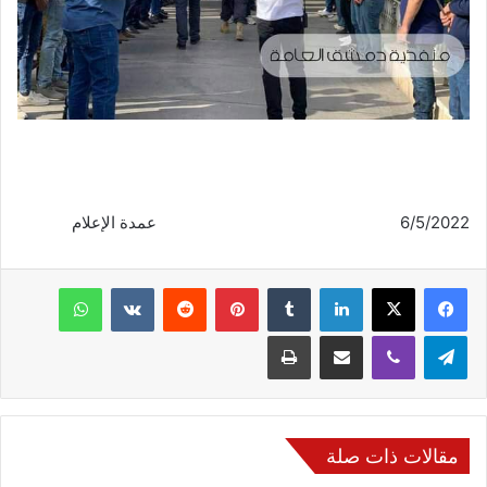
6/5/2022 عمدة الإعلام
فيسبوك
‫X
لينكدإن
‏Tumblr
بينتيريست
‏Reddit
‏VKontakte
واتساب
تيلقرام
ڤايبر
مشاركة عبر البريد
طباعة
مقالات ذات صلة