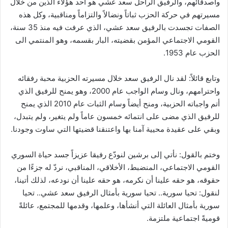
وأصدقائهم، والرفيق الراحل سعد عشي هو أحد هؤلاء الذين من خلال
مسيرتهم في حركة الحزب ثباتاً ونضالاً والتزاماً ومناقبية، وكل هذه
الصفات تجسدت بالرفيق سعد عشي، الذي عرفت فيه منذ 35 سنة،
القومي الاجتماعي المؤمن بقضيته، البار بقسمه، وهو المنتمي الى
الحزب عام 1953.
وتابع قائلاً: لقد نال الرفيق سعد خلال مسيرته الحزبية محبة رفقائه
واحترامهم، ونال وسام الواجب عام 2000، وهو يمنح للرفيق الذي
أتم واجباته الحزبية، ومنح أيضاً وسام الثبات عام 2010 الذي يمنح
للرفيق الذي مضى على انتمائه خمسون عاماً ولم يتغير، ولم يتبدل،
وبقي على عقيدة محيية آمنا بها واعتنقنا قضيتها التي ساوت وجودنا.
وختم بالقول: نأتي إلى برشين لنودّع رفيقا عزيزاً جسد حياة السوري
القومي الاجتماعي، المنضبط، الأخلاقي، المناقبي، نردّ له جزءًا من
حقوقه، هو حقه علينا أن نكرمه، هو حقه علينا أن نودعه، لذلك أتينا،
لنقول: تحيا سورية.. تحيا سورية بأمثال الرفيق سعد عشي.. تحيا
سورية بأمثال العائلة التي أنشأها، وعلمها، وقدمها للمجتمع، عائلةً
قوميةً اجتماعية ملتزمة.