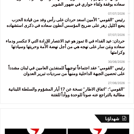
سعاده بوقفة ولقاء حواري في ضهور الشوير
07/07/2026
رئيس “القومي” الأمين اسعد حردان على رأس وفد من قيادة الحزب
يضع اكليل زهر على ضريح المؤسس أنطون سعاده في ذكرى استشهاده
07/07/2026
حردان: عيد الفداء في 8 تموز هو عيد الانتصار للإرادة التي لا تنكسر ودماء
سعاده ومَن سار على نهجه هي من أجل نهضة الأمة وحريتها وسيادتها
وكرامتها
30/06/2026
رئيس “القومي” عقد اجتماعاً توجيهياً للمنفذين العامين في لبنان مشدداً
على تحصين الجبهة الداخلية ومنبهاً من سرديات تبرير العدوان
27/06/2026
“القومي”: “اتفاق الاطار” نسخة عن 17 أيار المشؤوم والسلطة اللبنانية
مطالبة بالتراجع عنه صوناً للوحدة ووأداً للفتنة
شهداؤنا