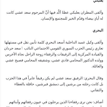
بعلبكي
وألقى المطران بعلبكي عظةً أكَّد فيها أنَّ المرحوم سعد عشي كانت
له أيادٍ بيضاء وقدّم الخير للمجتمع والإنسان.
البحري
وألقى وكيل عميد الداخلية أسعد البحري كلمة تأبين نقل في مستهلها
تعازي رئيس الحزب السوري القومي الاجتماعي النائب ٲسعد حردان
والقيادة المركزية إلى الرفيقات والرفقاء زوجة الراحل نجاة الأخرس
وولده الدكتور المحامي فادي عشي، وشقيقه المحامي فصيح عشي
والعائلة.
وقال البحري: الرفيق سعد عشي لم يكن رفيقاً عابراً في هذا الحزب
بل كانت رحلته من برشين إلى دمشق فبرشين، حافلة بالعطاء
والتفاني.
أضاف: نحن نرى رفقاءنا الذين يرحلون في عيون رفقائهم وأبنائهم