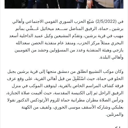
في (2/5/2022) شيّع الحزب السوري القومي الاجتماعي وأهالي
برشين ـ حماة، الرفيق المناضل ســــعد ميخائيل عَـــشِّي بمأتم
مهيب في قرية برشين، وتقدّم المشيعين وكيل عميد الداخلية أسعد
البحري ممثلاً مركز الحزب، ومنفذ عام منفذية الحصن سعدالله
يازجي وهيئة المنفذية وعدد من المسؤولين وحشد من القوميين
وأهالي البلدة.
وكان موكب التشييع انطلق من دمشق متجها إلى قرية برشين بجبل
الحلو في حماة، حيث اسْتُقْبِلَ من قبل أهالي القرية، على وقع عزف
فرقة كشاف المراسم الخاص بالقرية، ليتوقف الموكب في منزل
الرفيق الراحل ثم إلى الكنيسة المقدسة، حيث أقيمت صلاة الجنازة،
وترأس الصلاة مطران مطرانية حماة للروم الأرثوذكس الدكتور نقولا
بعلبكي وشاركه الأسقف موسى الخوري، ولفيف من الكهنة
والمرتلين.