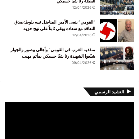
البطلة رنا شيا حسيكي
12/04/2026
“القومي” ينعى الأمين المناضل نبيه بلوط:صدق
التعاقد مع سعاده وبقي ثابتاً على نهج حزبه
12/04/2026
منفذية الغرب في القومي” وأهالي بيصور والجوار
شيّعوا الشهيدة رنا شيّا حسيكي بمأتم مهيب
09/04/2026
النشيد الرسمي
مشغل
الفيديو