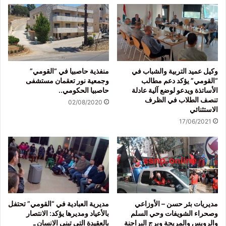
وكيل عميد التربية والشباب في
منفذية حاصبيا في “القومي”
“القومي” يؤكد دعم مطالب
وجمعية نور تعقمان مستشفى
الأساتذة ويدعو لوضع آلية عادلة
حاصبيا الحكومي..
تنصف الطلاب في الظرف
02/08/2020
الاستثنائي
17/06/2021
مديريات بئر حسن – الأوزاعي
مديرية العبادية في “القومي” تحتفل
وصحراء الشويفات وحي السلم
بالأعياد ومديرها يؤكد: الانتصار
والرويس والمريجة وبرج البراجنة
بالعقيدة التي تبني الانسان ـ