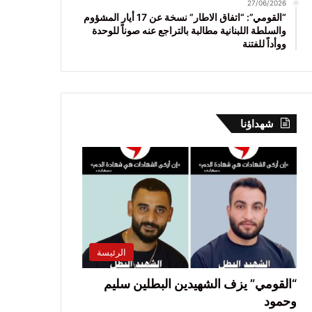
27/06/2026
“القومي”: “اتفاق الاطار” نسخة عن 17 أيار المشؤوم
والسلطة اللبنانية مطالبة بالتراجع عنه صوناً للوحدة
ووأداً للفتنة
شهداؤنا
الرئيسة
“القومي” يزف الشهيدين البطلين سليم
وحمود