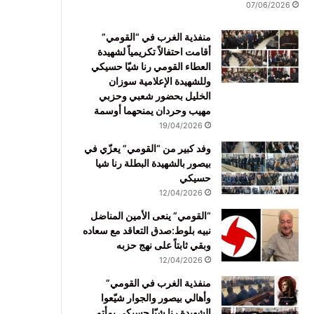
07/06/2026
منفذية الغرب في “القومي”
أقامت احتفالاً تكريمياً لشهيدة
العطاء القومي رنا شيّا حسيكي
وللشهيدة الإعلامية سوزان
الخليل بحضور شعبي وحزبي
مهيب وحردان يمنحهما أوسمة
19/04/2026
وفد كبير من “القومي” يعزّي في
بيصور بالشهيدة البطلة رنا شيا
حسيكي
12/04/2026
“القومي” ينعى الأمين المناضل
نبيه بلوط:صدق التعاقد مع سعاده
وبقي ثابتاً على نهج حزبه
12/04/2026
منفذية الغرب في القومي”
وأهالي بيصور والجوار شيّعوا
الشهيدة رنا شيّا حسيكي بمأتم