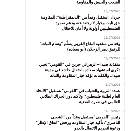
الشعب والجيش والمقاومة
23/07/2026
حردان استقبل وفداً من “الديمقراطية”: المقاومة
حق ثابت وخيار لا رجعة عنه ودعم صمود
الفلسطينيين أولوية ولا أمان للاحتلال
22/07/2026
وفد من منفذية البقاع الغربي يسلّم “وسام الثبات”
للرفيق نصر الزحلان (أبو سعاده)
18/07/2026
منفذية صيدا – الزهراني جزين في “القومي” تحيي
ذكرى استشهاد سعاده باحتفال حاشد في مدينة
صيدا.. والكلمات تؤكد خيار المقاومة والثبات
15/07/2026
عمدة التربية والشباب في “القومي” تستقبل “الاتحاد
العام لطلبة فلسطين” وتأكيد دور الحراك الطلابي
العالمي في نصرة القضية
14/07/2026
رئيس “القومي” يستقبل وفداً من “الشعبي
الناصري”: تأكيد خيار المقاومة ورفض “اتفاق الإطار”
ودعوة لتجريم الاتصال بالعدو