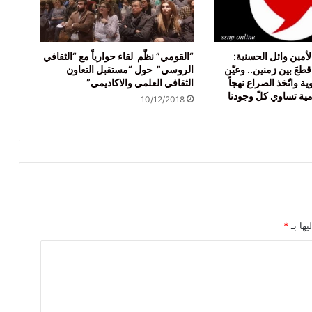
أمين وائل الحسنية:
“القومي” نظّم لقاء حوارياً مع “الثقافي
عَ بين زمنين.. وعيّن
الروسي” حول “مستقبل التعاون
ية واتّخذ الصراع نهجاً
الثقافي العلمي والاكاديمي”
ية تساوي كلّ وجودنا
10/12/2018
يها بـ
*