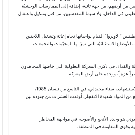
ن من أرضهم، من جهة ثانية، إضافة إلى الممارسات الوحشيّة
سطيني في الداخل، ولا سيما المقدسيين، من قتل وتنكيل واعتقال
ن “الأونروا” القيام بواجباتها تجاه إغاثة وتشغيل اللاجئين
أوضاع الاستثنائيّة التي تمرّ بها المخيّمات والتجمعات
لة والفداء، في ذكرى المعركة البطولية التي خاضها المجاهدون
صراً عزيزاً، ووحدة على أرض المعركة.
كما استذكر المجتمعون العملية البطولية التي نفذتها الاستشهادية سناء محيدلي، في التاسع من نيسان 1985،
دفت تجمّعاً لقوات العدو بسيارة مجهزة بـ200 كلغ من المواد شديدة الانفجار، أوقعت العشرات من جنوده بين
يوني هو وحده الأنجع والأصوب، في مواجهة المخاطر
ية وقوى المقاومة في المنطقة.