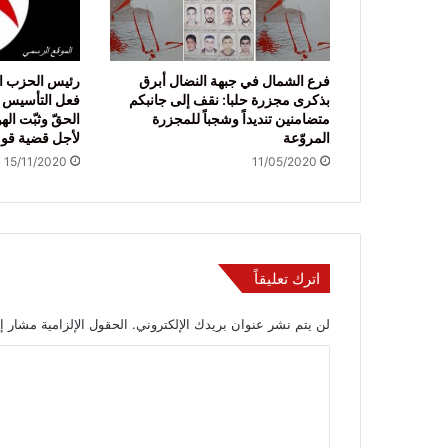
فرع الشمال في جبهة النضال أبرق
رئيس الحزب ال
بذكرى مجزرة حلبا: نقف إلى جانبكم
فعل التأسيس قط
متضامنين تنديداً وشجباً للمجزرة
الحقّ وثبّت الهو
المروّعة
لأجل قضية قوم
15/11/2020
11/05/2020
اترك تعليقاً
لن يتم نشر عنوان بريدك الإلكتروني.
الحقول الإلزامية مشار إل
ا
ل
ت