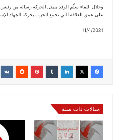
وخلال اللقاء سلّم الوفد ممثل الحركة رسالة من رئيس
على عمق العلاقة التي تجمع الحزب بحركة الجهاد ال
11/4/2021
فيسبوك
‫X
لينكدإن
‏Tumblr
بينتيريست
‏Reddit
‏te
مقالات ذات صلة