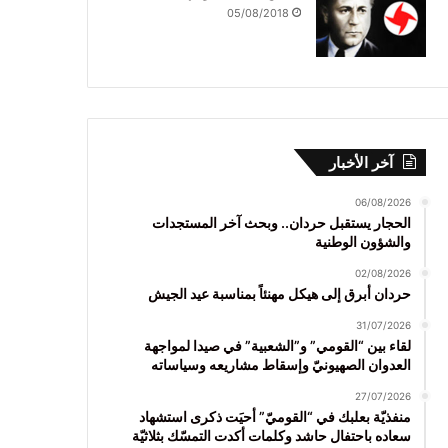
05/08/2018
آخر الأخبار
06/08/2026
الحجار يستقبل حردان.. وبحث آخر المستجدات
والشؤون الوطنية
02/08/2026
حردان أبرق إلى هيكل مهنئاً بمناسبة عيد الجيش
31/07/2026
لقاء بين “القومي” و”الشعبية” في صيدا لمواجهة
العدوان الصهيونيّ وإسقاط مشاريعه وسياساته
27/07/2026
منفذيّة بعلبك في “القوميّ” أحيَت ذكرى استشهاد
سعاده باحتفال حاشد وكلمات أكدت التمسّك بثلاثيّة