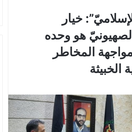
إسلاميّ”: خيار
لصهيونيّ هو وحده
مواجهة المخاطر
الخبيثة