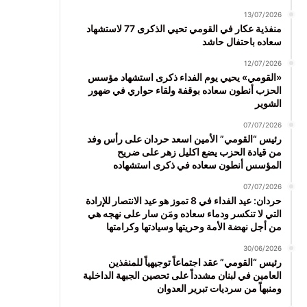
13/07/2026
منفذية عكار في القومي تحيي الذكرى 77 لاستشهاد
سعاده باحتفال حاشد
12/07/2026
«القومي» يحيي يوم الفداء ذكرى استشهاد مؤسس
الحزب أنطون سعاده بوقفة ولقاء حواري في ضهور
الشوير
07/07/2026
رئيس “القومي” الأمين اسعد حردان على رأس وفد
من قيادة الحزب يضع اكليل زهر على ضريح
المؤسس أنطون سعاده في ذكرى استشهاده
07/07/2026
حردان: عيد الفداء في 8 تموز هو عيد الانتصار للإرادة
التي لا تنكسر ودماء سعاده ومَن سار على نهجه هي
من أجل نهضة الأمة وحريتها وسيادتها وكرامتها
30/06/2026
رئيس “القومي” عقد اجتماعاً توجيهياً للمنفذين
العامين في لبنان مشدداً على تحصين الجبهة الداخلية
ومنبهاً من سرديات تبرير العدوان