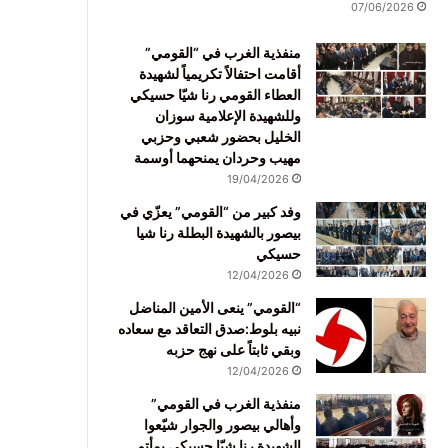
07/06/2026
منفذية الغرب في “القومي”
أقامت احتفالاً تكريمياً لشهيدة
العطاء القومي رنا شيّا حسيكي
وللشهيدة الإعلامية سوزان
الخليل بحضور شعبي وحزبي
مهيب وحردان يمنحهما أوسمة
19/04/2026
وفد كبير من “القومي” يعزّي في
بيصور بالشهيدة البطلة رنا شيا
حسيكي
12/04/2026
“القومي” ينعى الأمين المناضل
نبيه بلوط:صدق التعاقد مع سعاده
وبقي ثابتاً على نهج حزبه
12/04/2026
منفذية الغرب في القومي”
وأهالي بيصور والجوار شيّعوا
الشهيدة رنا شيّا حسيكي بمأتم