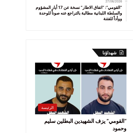
27/06/2026
“القومي”: “اتفاق الاطار” نسخة عن 17 أيار المشؤوم
والسلطة اللبنانية مطالبة بالتراجع عنه صوناً للوحدة
ووأداً للفتنة
شهداؤنا
الرئيسة
“القومي” يزف الشهيدين البطلين سليم
وحمود