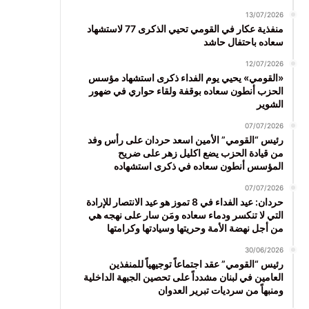
13/07/2026
منفذية عكار في القومي تحيي الذكرى 77 لاستشهاد
سعاده باحتفال حاشد
12/07/2026
«القومي» يحيي يوم الفداء ذكرى استشهاد مؤسس
الحزب أنطون سعاده بوقفة ولقاء حواري في ضهور
الشوير
07/07/2026
رئيس “القومي” الأمين اسعد حردان على رأس وفد
من قيادة الحزب يضع اكليل زهر على ضريح
المؤسس أنطون سعاده في ذكرى استشهاده
07/07/2026
حردان: عيد الفداء في 8 تموز هو عيد الانتصار للإرادة
التي لا تنكسر ودماء سعاده ومَن سار على نهجه هي
من أجل نهضة الأمة وحريتها وسيادتها وكرامتها
30/06/2026
رئيس “القومي” عقد اجتماعاً توجيهياً للمنفذين
العامين في لبنان مشدداً على تحصين الجبهة الداخلية
ومنبهاً من سرديات تبرير العدوان