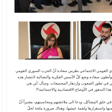
ري القومي الاجتماعي بطرس سعادة أنّ الحزب السوري القومي
نطون سعاده وضع كلّ الأسس الفكرية والنضالية لانتصار هذه
ساس في تطور الشعوب وازدهار المجتمعات، وسأل: أين هي
 هذا التدهور في الأوضاع الاقتصاديية والاجتماعية؟!
 خلق المشاكل، ودعا الى ملاحقتهم ومحاسبتهم، معتبراً أنّ
أمنها واستقرارها ولقمة عيشها، وهناك ضرورة ملحة لحلّ