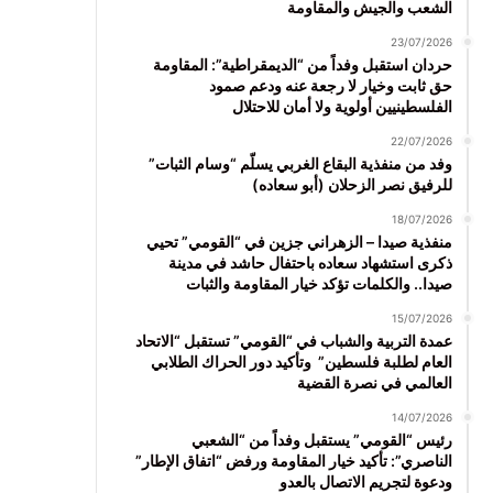
الشعب والجيش والمقاومة
23/07/2026
حردان استقبل وفداً من “الديمقراطية”: المقاومة
حق ثابت وخيار لا رجعة عنه ودعم صمود
الفلسطينيين أولوية ولا أمان للاحتلال
22/07/2026
وفد من منفذية البقاع الغربي يسلّم “وسام الثبات”
للرفيق نصر الزحلان (أبو سعاده)
18/07/2026
منفذية صيدا – الزهراني جزين في “القومي” تحيي
ذكرى استشهاد سعاده باحتفال حاشد في مدينة
صيدا.. والكلمات تؤكد خيار المقاومة والثبات
15/07/2026
عمدة التربية والشباب في “القومي” تستقبل “الاتحاد
العام لطلبة فلسطين” وتأكيد دور الحراك الطلابي
العالمي في نصرة القضية
14/07/2026
رئيس “القومي” يستقبل وفداً من “الشعبي
الناصري”: تأكيد خيار المقاومة ورفض “اتفاق الإطار”
ودعوة لتجريم الاتصال بالعدو