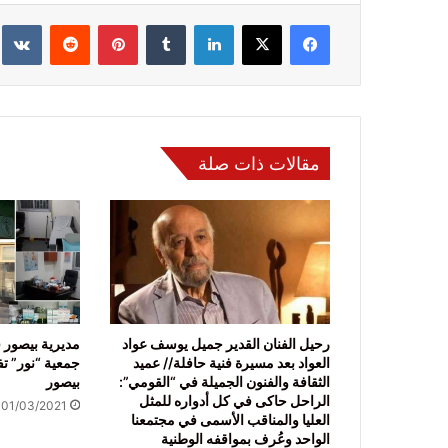
فيسبوك
‫X
لينكدإن
‏Tumblr
بينتيريست
‏Reddit
‏te
مقالات ذات صلة
رحيل الفنان القدير جميل يوسف عواد
مديرية بيصور ف
العواد بعد مسيرة فنية حافلة// عميد
جمعية “نور” تفت
الثقافة والفنون الجميلة في “القومي”:
بيصور
الراحل حاكى في كل أدواره للمثل
01/03/2021
العليا والمناقب الأسمى في مجتمعنا
الواحد وعُرف بمواقفه الوطنية