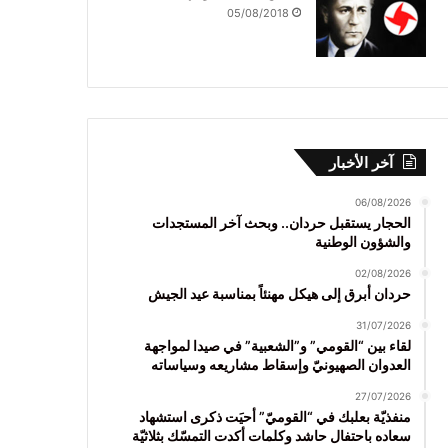
05/08/2018
آخر الأخبار
06/08/2026
الحجار يستقبل حردان.. وبحث آخر المستجدات
والشؤون الوطنية
02/08/2026
حردان أبرق إلى هيكل مهنئاً بمناسبة عيد الجيش
31/07/2026
لقاء بين “القومي” و”الشعبية” في صيدا لمواجهة
العدوان الصهيونيّ وإسقاط مشاريعه وسياساته
27/07/2026
منفذيّة بعلبك في “القوميّ” أحيَت ذكرى استشهاد
سعاده باحتفال حاشد وكلمات أكدت التمسّك بثلاثيّة