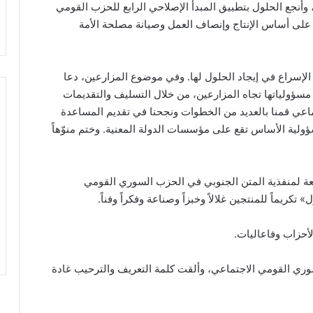
وأنجع الحلول بتطبيق المبدأ الإصلاحي الرابع للحزب القومي
ي على أساس الإنتاج وإنصاف العمل وصيانة مصلحة الأمة
ى الإسراع في إيجاد الحلول لها. وفي موضوع المزارعين، دعا
مسؤولياتها تجاه المزارعين، من خلال التسليف والتقديمات
اعي قمنا بالعديد من الخطوات ونجحنا في تقديم المساعدة
ولية الأساس تقع على مؤسسات الدولة المعنية. وختم منوّهاً
ابعة لمنفذية المتن الجنوبي في الحزب السوري القومي
يماً للمنتجين غلالاً وخبزاً وصناعة وفكراً وفناً.
أحزاب وفاعاليات.
دين hلوطني اللبناني والسوري القومي الاجتماعي، وألقت كلمة التعريف والترحيب غادة