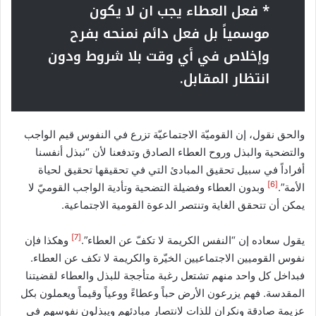
*
فعل العطاء يجب ان لا يكون
موسمياً بل فعل دائم نمنحه بفرح
وإخلاص في أي وقت بلا شروط ودون
انتظار المقابل.
والحق نقول، إن القوميّة الاجتماعيّة تزرع في النفوس قيم الواجب
والتضحية والبذل وروح العطاء الصادق وتدفعنا لأن “نبذل أنفسنا
أفراداً في سبيل تحقيق المبادئ التي في تحقيقها تحقيق لحياة
[6]
الأمة”.
وبدون العطاء وفضيلة التضحية وتأدية الواجب القوميّ لا
يمكن أن تتحقق الغاية وتنتصر الدعوة القومية الاجتماعية.
[7]
يقول سعاده إن “النفس الكريمة لا تكفّ عن العطاء”.
وهكذا فإن
نفوس القوميين الاجتماعيين الخيّرة والكريمة لا تكف عن العطاء.
فبداخل كل واحد منهم تشتعل رغبة متأججة للبذل والعطاء لقضيتنا
المقدسة. فهم يزرعون الأرض حباً وعطاءً ووعياً وقيماً ويعملون بكل
عزيمة صادقة ونكران للذات لانتصار مبادئهم ويبذلون نفوسهم في