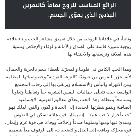
الرائع المناسب للروح تماماً كالتمرين
البدنيّ الذي يقوّي الجسم.
وثانياً، في علاقاتنا الزوجية من خلال تعميق مشاعر الحب وبناء علاقة
زوجية مميزة قائمة على الصدق والأمانة والوفاء والإخلاص وتنمية
هذه العلاقة وترسيخها والاحتفاء بها.
وهذا الحب الكامن في قلوبنا والمحرّك للعطاء ينعم بالحرية والجمال،
لأنه يحرّر النفوس من عبوديّة “النزعة الفردية” وخصوصياتها المظلمة
ومن الانهزام واليأس والاستسلام ويرتقي بها إلى رحاب المجتمع
الواسعة حيث تتجلّى جماليات النفس البشرية حباً وتعاطفاً وتعاوناً
وتسامحاً وعطاء. وهذا الحب يتغذّى بتعاليم القومية الاجتماعية
الصافية وينمو بنظرتها الجديدة إلى الحياة والكون والفن، لذلك فهو
“حب أحرار لا حب عبيد”.. إنه بمثابة قوة هائلة تسكن في النفوس
وتبتدئ فيها ومنها وتملؤها صدقاً وإخلاصاً ووفاء، هي قوة عزم وإيمان،
قوة محرِّكة ودافعة إلى البذل والتضحيات، إلى الوقوف معاً بتصميم