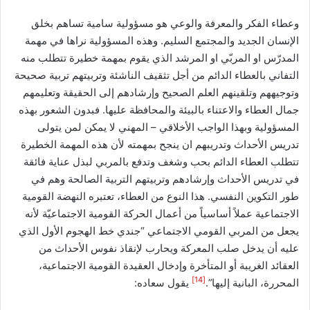
وعطاء الفكر والمعرفة والوعي هو مسؤولية سامية تساهم بخلق
الإنسان الجديد والمجتمع السليم. وهذه المسؤولية نراها في مهمة
المدرّس او المربّي او المرشد الذي يقوم بمهمة خطيرة تتطلب منه
التفاني بالعطاء الدائم من أجل تثقيف الناشئة وتربيتهم تربية صحيحة
وتوجيههم وتلقينهم العلم الصحيح وإرشادهم إلى الحقيقة وتعليمهم
جمال العطاء والاعتناء بالبيئة والمحافظة عليها. فبدون الشعور بهذه
المسؤولية وبهذا الواجب الأخلاقي – المهني لا يمكن لمن يتولى
تدريس الأحداث وتدريبهم ان ينجح بمهمته لأن هذه المهمة الخطيرة
تتطلب العطاء الدائم بحب وشغف وتدفع بالمربي لبذل عناية فائقة
في تدريس الأحداث وإرشادهم وتربيتهم التربية الصالحة وهم في
طور التكوين النفسي. هذا النوع من العطاء، تعتبره النهضة القومية
الاجتماعية عملاً أساسياً من أعمال الحركة القومية الاجتماعيّة لأنه
يجعل من المربي القومي الاجتماعي “جندي خط الهجوم الأول الذي
عليه أن يدخل صلب المعركة ويحارب لإنقاذ نفوس الأحداث من
العقائد الغريبة أو المتأخرة وإدخال العقيدة القومية الاجتماعية،
[14]
المحررة، البانية إليها”.
يقول سعاده: