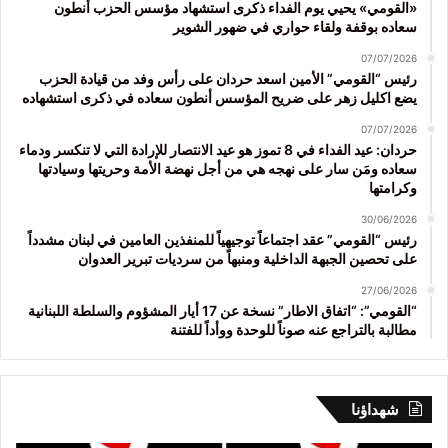
«القومي» يحيي يوم الفداء ذكرى استشهاد مؤسس الحزب أنطون
سعاده بوقفة ولقاء حواري في ضهور الشوير
07/07/2026
رئيس “القومي” الأمين اسعد حردان على رأس وفد من قيادة الحزب
يضع اكليل زهر على ضريح المؤسس أنطون سعاده في ذكرى استشهاده
07/07/2026
حردان: عيد الفداء في 8 تموز هو عيد الانتصار للإرادة التي لا تنكسر ودماء
سعاده ومَن سار على نهجه هي من أجل نهضة الأمة وحريتها وسيادتها
وكرامتها
30/06/2026
رئيس “القومي” عقد اجتماعاً توجيهياً للمنفذين العامين في لبنان مشدداً
على تحصين الجبهة الداخلية ومنبهاً من سرديات تبرير العدوان
27/06/2026
“القومي”: “اتفاق الاطار” نسخة عن 17 أيار المشؤوم والسلطة اللبنانية
مطالبة بالتراجع عنه صوناً للوحدة ووأداً للفتنة
شهداؤنا