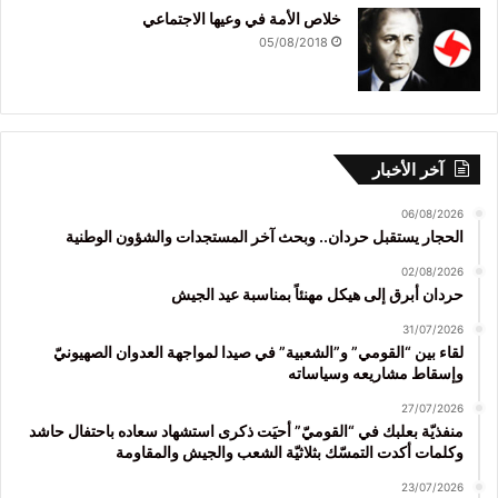
خلاص الأمة في وعيها الاجتماعي
05/08/2018
آخر الأخبار
06/08/2026
الحجار يستقبل حردان.. وبحث آخر المستجدات والشؤون الوطنية
02/08/2026
حردان أبرق إلى هيكل مهنئاً بمناسبة عيد الجيش
31/07/2026
لقاء بين “القومي” و”الشعبية” في صيدا لمواجهة العدوان الصهيونيّ
وإسقاط مشاريعه وسياساته
27/07/2026
منفذيّة بعلبك في “القوميّ” أحيَت ذكرى استشهاد سعاده باحتفال حاشد
وكلمات أكدت التمسّك بثلاثيّة الشعب والجيش والمقاومة
23/07/2026