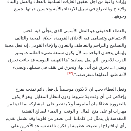
وإرادة واعية من أجل تحقيق الغايات السامية بالعطاء والعمل والبناء
والإنتاج وبالصراع في سبيل الارتقاء بالأمة وتحسين حياتها بجميع
وجوهها.
والعطاء الحقيقي هو الفعل الأسمى الذي يتجلّى فيه الحس
الاجتماعي وتتسامى فيه الأخلاق القومية، أخلاق المحبة والتآلف
والتسامح والتراحم والتعاطف والتعاون والإخاء القومي. إنه فعل محبة
وإيمان يدفعان الواحد منا لأن يكون شمعة تضيء الظلمات وتنير
الدرب للآخرين. ألم يقل سعاده: “ها النهضة القومية قد جاءت تحرق
وتضيء… تحرق مَن أتى بها، وتحرق مَن يقف في سبيلها، وتضيء
[12]
لأمة ظنها أعداؤها منقرضة،..”.
وفعل العطاء يجب ان لا يكون موسمياً بل فعل دائم نمنحه بفرح
وإخلاص في أي وقت بلا شروط ودون انتظار المقابل. وهو لا يكون
بالضرورة عطاءً مادياً ملموساً ولا يقتصر على المشاركة بما لدينا من
مهارات او على منح المال او الوقت او الدماء لصالح القضية
المقدسة بل يتمثّل في كلماتنا التي تصدر من قلوبنا وقد تشمل تقديم
رأي او اقتراح او نصيحة عظيمة او فكرة نافعة تساعد الآخرين على