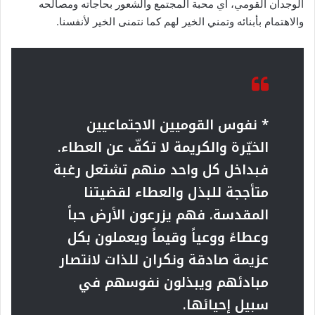
الوجدان القومي، أي محبة المجتمع والشعور بحاجاته ومصالحه
والاهتمام بأبنائه وتمني الخير لهم كما نتمنى الخير لأنفسنا.
* نفوس القوميين الاجتماعيين
الخيّرة والكريمة لا تكفّ عن العطاء.
فبداخل كل واحد منهم تشتعل رغبة
متأججة للبذل والعطاء لقضيتنا
المقدسة. فهم يزرعون الأرض حباً
وعطاءً ووعياً وقيماً ويعملون بكل
عزيمة صادقة ونكران للذات لانتصار
مبادئهم ويبذلون نفوسهم في
سبيل إحيائها.