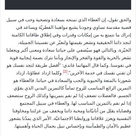
والحق نقول، إن العطاء الذي نمنحه بسعادة وتضحية وحب في سبيل
قضية مقدسة تساوي وجودنا يشبع مواهبنا الفطريّة ويساعد في
إدراك ما نتمتع به من إمكانات وقدرات وفي إطلاق طاقاتنا الكامنة
لنجد ذاتنا الحقيقية ونشعر بقيمتها ولنعبّر عن نفسيتنا الجميلة،
الخيّرة، وبالتالي فهو سيُضفي على حياتنا سعادة ومعنى أكبر ويجعلنا
نشعر بالحرية والقوة والفخر والإنجاز وبأننا نترك بصمة إيجابية قوية
في نفوسنا. وكما قال المهاتما غاندي: “أفضل طريقة لتجد نفسك هو
[2]
أن تفني نفسك في خدمة الآخرين”.
وكلما ازداد عطاؤنا، ازداد
شعورنا بالمتعة والحيوية والحب والسعادة في حياتنا. فالعطاء هو
التمرين الرائع المناسب للروح تماماً كالتمرين البدني الذي يقوّي
الجسم. فالعضلات تضعف إذا لم نقم بتمرينها وكذلك الروح ستضعف
إذا لم نقم بالتمرين المناسب لها. والعطاء في سبيل المجتمع
وقضاياه يقلل من أنانيّاتنا ومحبة ذاتنا ويخفف من عزلتنا ومخاوفنا
النفسية ويعزز علاقاتنا وروابطنا الاجتماعيّة. الأمر الذي يمدّنا بشعور
عظيم بالأمان والطمأنينة وبإحساس نبيل بجمال الحياة وأهميتها.