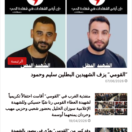
الرئيسة
“القومي” يزف الشهيدين البطلين سليم وحمود
07/06/2026
منفذية الغرب في “القومي” أقامت احتفالاً تكريمياً
لشهيدة العطاء القومي رنا شيّا حسيكي وللشهيدة
الإعلامية سوزان الخليل بحضور شعبي وحزبي مهيب
وحردان يمنحهما أوسمة
19/04/2026
وفد كبير من “القومي” يعزّي في بيصور بالشهيدة