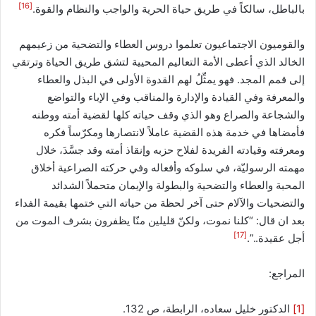
[16]
بالباطل، سالكاً في طريق حياة الحرية والواجب والنظام والقوة.
والقوميون الاجتماعيون تعلموا دروس العطاء والتضحية من زعيمهم
الخالد الذي أعطى الأمة التعاليم المحيية لتشق طريق الحياة وترتقي
إلى قمم المجد. فهو يمثِّلُ لهم القدوة الأولى في البذل والعطاء
والمعرفة وفي القيادة والإدارة والمناقب وفي الإباء والتواضع
والشجاعة والصراع وهو الذي وقف حياته كلها لقضية أمته ووطنه
فأمضاها في خدمة هذه القضية عاملاً لانتصارها ومكرّساً فكره
ومعرفته وقيادته الفريدة لفلاح حزبه وإنقاذ أمته وقد جسَّدَ، خلال
مهمته الرسوليّة، في سلوكه وأفعاله وفي حركته الصراعية أخلاق
المحبة والعطاء والتضحية والبطولة والإيمان متحملاً الشدائد
والتضحيات والآلام حتى آخر لحظة من حياته التي ختمها بقيمة الفداء
بعد ان قال: “كلنا نموت، ولكنّ قليلين منّا يظفرون بشرف الموت من
[17]
أجل عقيدة..”.
المراجع:
[1]
الدكتور خليل سعاده، الرابطة، ص 132.