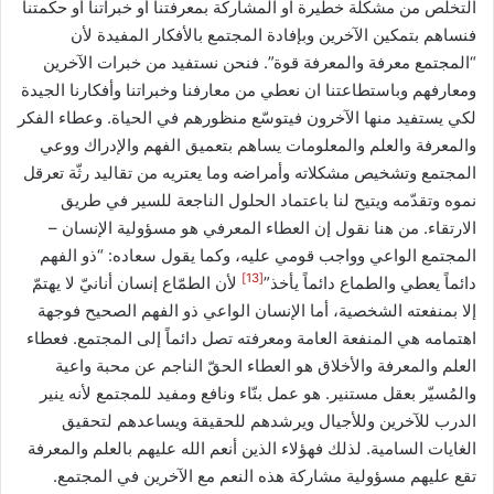
التخلص من مشكلة خطيرة او المشاركة بمعرفتنا أو خبراتنا أو حكمتنا
فنساهم بتمكين الآخرين وبإفادة المجتمع بالأفكار المفيدة لأن
“المجتمع معرفة والمعرفة قوة”. فنحن نستفيد من خبرات الآخرين
ومعارفهم وباستطاعتنا ان نعطي من معارفنا وخبراتنا وأفكارنا الجيدة
لكي يستفيد منها الآخرون فيتوسّع منظورهم في الحياة. وعطاء الفكر
والمعرفة والعلم والمعلومات يساهم بتعميق الفهم والإدراك ووعي
المجتمع وتشخيص مشكلاته وأمراضه وما يعتريه من تقاليد رثّة تعرقل
نموه وتقدّمه ويتيح لنا باعتماد الحلول الناجعة للسير في طريق
الارتقاء. من هنا نقول إن العطاء المعرفي هو مسؤولية الإنسان –
المجتمع الواعي وواجب قومي عليه، وكما يقول سعاده: “ذو الفهم
[13]
دائماً يعطي والطماع دائماً يأخذ”
لأن الطمّاع إنسان أنانيّ لا يهتمّ
إلا بمنفعته الشخصية، أما الإنسان الواعي ذو الفهم الصحيح فوجهة
اهتمامه هي المنفعة العامة ومعرفته تصل دائماً إلى المجتمع. فعطاء
العلم والمعرفة والأخلاق هو العطاء الحقّ الناجم عن محبة واعية
والمُسيّر بعقل مستنير. هو عمل بنّاء ونافع ومفيد للمجتمع لأنه ينير
الدرب للآخرين وللأجيال ويرشدهم للحقيقة ويساعدهم لتحقيق
الغايات السامية. لذلك فهؤلاء الذين أنعم الله عليهم بالعلم والمعرفة
تقع عليهم مسؤولية مشاركة هذه النعم مع الآخرين في المجتمع.