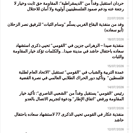
حردان استقبل وفداً من “الديمقراطية”: المقاومة حق ثابت وخيار لا
رجعة عنه ودعم صمود الفلسطينيين أولوية ولا أمان للاحتلال
22/07/2026
وفد من منفذية البقاع الغربي يسلّم “وسام الثبات” للرفيق نصر الزحلان
(أبو سعاده)
18/07/2026
منفذية صيدا – الزهراني جزين في “القومي” تحيي ذكرى استشهاد
سعاده باحتفال حاشد في مدينة صيدا.. والكلمات تؤكد خيار المقاومة
والثبات
15/07/2026
عمدة التربية والشباب في “القومي” تستقبل “الاتحاد العام لطلبة
فلسطين” وتأكيد دور الحراك الطلابي العالمي في نصرة القضية
14/07/2026
رئيس “القومي” يستقبل وفداً من “الشعبي الناصري”: تأكيد خيار
المقاومة ورفض “اتفاق الإطار” ودعوة لتجريم الاتصال بالعدو
13/07/2026
منفذية عكار في القومي تحيي الذكرى 77 لاستشهاد سعاده باحتفال
حاشد
12/07/2026