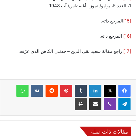
1، العدد 5، يوليو/ تموز ـ أغسطس/ آب 1948
[15]
المرجع ذاته.
[16]
المرجع ذاته.
[17]
راجع مقالة سعيد تقي الدين – حدثني الكاهن الذي عرّفه.
فيسبوك
‫X
لينكدإن
‏Tumblr
بينتيريست
‏Reddit
‏VKontakte
واتساب
تيلقرام
ڤايبر
مشاركة عبر البريد
طباعة
مقالات ذات صلة