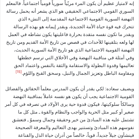
إنه لامتياز عظيم أن يكون المرء مربّياً سورياً قومياً اجتماعياً. فالمعلم
السوري القومي الاجتماعي الحقيقي هو الذي يشعر أنه يحمل رسالة
النهضة السورية القومية الاجتماعية المقدسة إلى النشء الذي
تتحرك فيه قوة حياة الأمة الجديدة، وبقدر إيمانه هو بهذه الرسالة
وبقدر ما تكون نفسه متقدة بحرارة فاعليتها يكون نشاطه في العمل
لها ولعه بتلقينها للأحداث في قصص من تاريخ الأمة القديم ومن تاريخ
النهضة القومية الاجتماعية الذي هو تاريخ الأمة السورية الحديث،
وفي أمثلة في مناقبية النهضة وفي الأخلاق التي ترسم خططها
تعاليمها وقدوة البطولة والاستقامة والثقة بالنفس واعتماد الحق
[15]
ومقاومة الباطل وتعزيز الجمال والنبل، وسحق القبح واللؤم.
ويضيف سعاده: لكي يقدر أن يكون المدرس معلماً الحقائق والفضائل
القومية الاجتماعية يجب أن يكون هو نفسه عاملاً بمناقبية النهضة
وسالكاً سلوكيتها، فيكون قدوة حية يرى الأولاد في تصرفه في كل أمر
صغير أو كبير مثل الحرية والواجب والنظام والقوة ـ مثل كل ما
تشتمل عليه هذه المبادئ من خير وحقيقة وجمال وسموّ ـ فتعشق
نفوسهم هذه المبادئ وتستنير بهدى التعاليم والمعرفة الصحيحة
فينشأون جيلاً جديداً، قوياً، خالصاً من أدران حياة الذل والقناعة