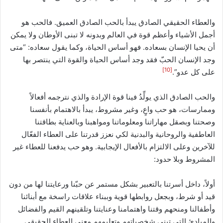
والعطاء الحقيقي الصادق يبدأ بالحب الصادق العميق. فالحب هو
أجمل الأشياء وأعظم قوة في العالم وبدونه لا تبنى الأوطان ولا يمكن
أن يحيا الإنسان بسعاده. فهو أساس الحياة، وكما يقول سعاده: “متى
وجد الإنسان الحبّ فقد وجد أساس الحياة والقوة التي ينتصر بها
[10]
على كل عدو”.
والحب الصادق الذي يولِّدُ فينا قوة الإرادة والذي نترجمه أفعالاً
وممارسات، هو حب واعٍ، وغير مشروط، يبدأ بالاهتمام بأنفسنا
وصحتنا وبصقل مهاراتنا ومعلوماتنا ومواهبنا وبالعناية بطاقتنا
العاطفية والروحانية والبدنية لكي نعزز قدرتنا على العطاء الفعّال
للآخرين وعلى الالتزام بالأفعال الإيجابية. وهو حب يدفعنا للعطاء غير
المشروط وبلا حدود:
أولاً، داخل أسرتنا بالتعبير بشكل مستمر عن حبّنا ورعايتنا لها من دون
قيد أو شرط، وبجعل روابطها قوية وببناء علاقات راسخة مع أبنائنا
وأطفالنا ومنحهم وقتنا واهتمامنا وعنايتنا وتلقينهم القيم والفضائل
والمبادئ التي تبني شخصياتهم وتعليمهم معنى العطاء الحقيقي