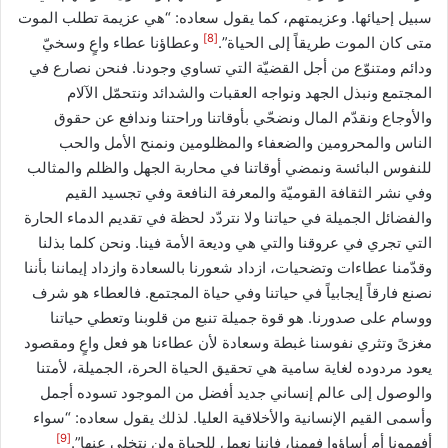
سبيل إحيائها. وعزيمتهم، كما يقول سعاده: “هي عزيمة تطلب الموت
[8]
متى كان الموت طريقاً إلى الحياة”.
وعطاؤنا عطاء واعٍ وسخيّ
ودائم ومتنوّع من أجل القضيّة التي تساوي وجودنا. فنحن نصارع في
المجتمع ونبذل الجهد ونواجه العقبات والشدائد ونتحمّل الآلام
والأوجاع ونقدّم المال ونضحّي بأوقاتنا وراحتنا وندافع عن حقوق
الناس والمحرومين والضعفاء والمظلومين ونمنح الأمل والحب
للنفوس البائسة ونمضي أوقاتنا في محاربة الجهل والظلم والمثالب
وفي نشر الثقافة القوميّة والمعرفة النافعة وفي تجسيد القيم
والفضائل الجميلة في حياتنا ولا نتردّد لحظة في تقديم الدماء الحارة
التي تجري في عروقنا والتي هي وديعة الأمة فينا. ونحن كلما بذلنا
وقدّمنا عطاءات وتضحيات، ازداد شعورنا بالسعادة وازداد إيماننا بأننا
نصنع فارقاً إيجابياً في حياتنا وفي حياة المجتمع. فالعطاء هو شرف
ووسام على صدورنا. هو قوة جميلة تنبع من قلوبنا وتعطي حياتنا
مغزىً وتثري نفوسنا غبطة وسعادة لأن عطاءنا هو فعل واعٍ ومقصود
يعود مردوده لغاية سامية هي تحقيق الحياة الحرة، الجميلة، لأمتنا
والوصول إلى عالم إنساني جديد أفضل من الموجود تسوده أجمل
وأسمى القيم الإنسانية والأخلاقية العليا. لذلك يقول سعاده: “سواء
[9]
أفهمونا أم أساؤوا فهمنا، فإننا نعمل للحياة ولن نتخلى عنها”.