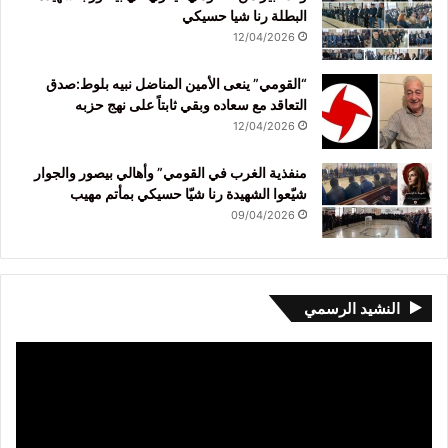
البطلة رنا شيا حسيكي
12/04/2026
“القومي” ينعى الأمين المناضل نبيه بلوط:صدق
التعاقد مع سعاده وبقي ثابتاً على نهج حزبه
12/04/2026
منفذية الغرب في القومي” وأهالي بيصور والجوار
شيّعوا الشهيدة رنا شيّا حسيكي بمأتم مهيب
09/04/2026
النشيد الرسمي
مشغل
الفيديو