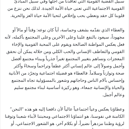
سبيل القضية القوميّة التي تعاقدنا من أجلها وفي سبيل المبادئ
القومية الاجتماعية التي تعني حياة الأمة الجيدة. لذلك نحن ننزع من
قلوبنا كل حقد ونعطي بحب وإخلاص لتحيا الأمة حياة العز والحرية.
والعطاء الذي نقدّمه بشغف وحماسة، أياً كان نوعه: وقتاً أو مالاً أو
مجهوداً، سيعود بالنفع علينا وعلى الآخرين وعلى المجتمع بأكمله، لأنه
فعل يعكس المواطنة الصالحة ويقوم على المحبة القومية والإخاء
القومي والتعاطف الإنساني والحب الكلي ومن خلاله يمكن أن نحقق
المعجزات ونساهم بتغيير المجتمع تغيراً جذرياً وببناء مجتمع أفضل
وأجمل وصولاً إلى عالم إنساني أكثر عطفاً وتراحماً وسخاءً وأكثر
صحة وتوازناً وسلاماً. فالعطاء هو فضيلة اجتماعية وتجرّد من الأنانية
وإحساس بآلام الناس وحاجاتهم وشعور بالمسؤولية تجاه المجتمع
والحياة والإنسانية جمعاء، وهو ركيزة أساسية لبناء مجتمع سليم
وعالم أجمل.
وعطاؤنا يعكس وعياً اجتماعياً عالياً لأن دافعنا إليه هو هذه “النحن”
الكامنة في نفوسنا، هو انتماؤنا الاجتماعي ومحبتنا لأبناء شعبنا وتوقنا
لرؤية وطننا مزدهراً نضيراً، أو بكلام آخر، هو الشعور الاجتماعي، أو