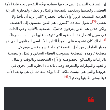
إن المناقب الجديدة التي جاء بها سعاده توجّه النفوس نحو غاية الأمة
العظمى وقضيتها وتدفعهم للتضحية والبذل والعطاء ولمحاربة النزعة
الفردية المشبعة غروراً والأنانيات الحقيرة “التي تريد أن تأخذ ولا
[3]
تعطي”
.. يقول سعاده: “كثيرون هم الذين ‏ينضمون إلى القضية،
ولكن قلائل هم الذين يعرفون قدسيّة التضحية بالأنانية وحب‎ ‏الذات
في سبيل انتصار هذه القضية التي تتوقف عليها حياة أمة بأسرها”.‎
[4]
لذلك كان تشديده على المبدأ الثامن الأساسي المناقبي الذي هو
معيار العاملين من أجل القضية “مصلحة سورية هي فوق كل
مصلحة”. وهذه المصلحة تستوجب العطاء السخي والبذل والتضحية
بالرغبات والمنافع الخصوصية والآراء الشخصية وبالوقت والمال
والجهد والمهارات والمعرفة وحتى بالدماء الحارة التي تجري في
عروقنا والتي هي ليست ملكنا، كما يؤكد سعاده، بل هي وديعة الأمة
[5]
فينا ومتى طلبتها وجدتها”.