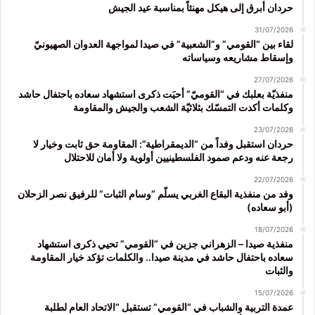
حردان أبرق إلى هيكل مهنئاً بمناسبة عيد الجيش
31/07/2026
لقاء بين “القومي” و”الشعبية” في صيدا لمواجهة العدوان الصهيونيّ
وإسقاط مشاريعه وسياساته
27/07/2026
منفذيّة بعلبك في “القوميّ” أحيَت ذكرى استشهاد سعاده باحتفال حاشد
وكلمات أكدت التمسّك بثلاثيّة الشعب والجيش والمقاومة
23/07/2026
حردان استقبل وفداً من “الديمقراطية”: المقاومة حق ثابت وخيار لا
رجعة عنه ودعم صمود الفلسطينيين أولوية ولا أمان للاحتلال
22/07/2026
وفد من منفذية البقاع الغربي يسلّم “وسام الثبات” للرفيق نصر الزحلان
(أبو سعاده)
18/07/2026
منفذية صيدا – الزهراني جزين في “القومي” تحيي ذكرى استشهاد
سعاده باحتفال حاشد في مدينة صيدا.. والكلمات تؤكد خيار المقاومة
والثبات
15/07/2026
عمدة التربية والشباب في “القومي” تستقبل “الاتحاد العام لطلبة