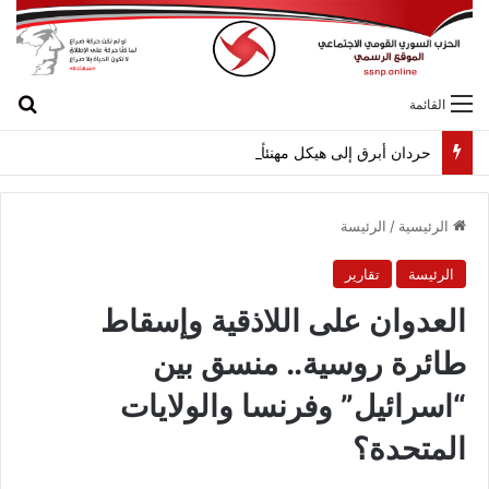
بح
القائمة
حردان أبرق إلى هيكل مهنئاً بمناسبة عيد الجيش
الرئيسية
/
الرئيسة
الرئيسة
تقارير
العدوان على اللاذقية وإسقاط
طائرة روسية.. منسق بين
“اسرائيل” وفرنسا والولايات
المتحدة؟