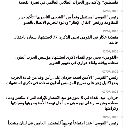
فلسطين” وتأكيد دور الحراك الطلابي العالمي في نصرة القضية
14/07/2026
رئيس “القومي” يستقبل وفداً من “الشعبي الناصري”: تأكيد خيار
المقاومة ورفض “اتفاق الإطار” ودعوة لتجريم الاتصال بالعدو
13/07/2026
منفذية عكار في القومي تحيي الذكرى 77 لاستشهاد سعاده باحتفال
حاشد
12/07/2026
«القومي» يحيي يوم الفداء ذكرى استشهاد مؤسس الحزب أنطون
سعاده بوقفة ولقاء حواري في ضهور الشوير
07/07/2026
رئيس “القومي” الأمين اسعد حردان على رأس وفد من قيادة الحزب
يضع اكليل زهر على ضريح المؤسس أنطون سعاده في ذكرى استشهاده
07/07/2026
حردان: عيد الفداء في 8 تموز هو عيد الانتصار للإرادة التي لا تنكسر ودماء
سعاده ومَن سار على نهجه هي من أجل نهضة الأمة وحريتها وسيادتها
وكرامتها
30/06/2026
رئيس “القومي” عقد اجتماعاً توجيهياً للمنفذين العامين في لبنان مشدداً