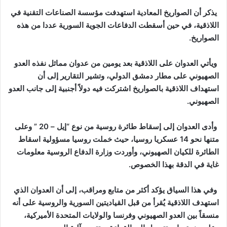
يذكر أن الصواريخ المعادية استهدفت مؤسسة الصناعات التقنية في
اللاذقية، في حين أسقطت الدفاعات الجوية السورية عددا من هذه
الصواريخ
.
ويأتي العدوان على اللاذقية بعد يومين من عدوان مماثل نفذه العدو
الصهيوني على مطار دمشق الدولي، وتشير التقارير إلى أن
استهداف اللاذقية بالصواريخ اشتركت فيه دولاً أجنبية إلى جانب العدو
الصهيوني.
وأدى العدوان إلى إسقاط طائرة روسية من نوع
“
إيل – 20
”
وعلى
متنها نحو 14 عسكريا روسيا، حيث خملت روسيا مسؤولية اسقاط
الطائرة للكيان الصهيوني، وأوردت وزارة الدفاع الروسية معلومات
غاية في الدقة بهذا الخصوص.
وفي هذا السياق يؤكد أكثر من متابع ومراقب، إلى أن العدوان الذي
استهدف اللاذقية يُقرأ من قبل القياديتين السورية والروسية على أنه
منسقاً بين العدو الصهيوني وفرنسا والولايات المتحدة الأميركية،