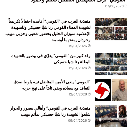
07/06/2026
منفذية الغرب في “القومي” أقامت احتفالاً تكريمياً
لشهيدة العطاء القومي رنا شيّا حسيكي وللشهيدة
الإعلامية سوزان الخليل بحضور شعبي وحزبي مهيب
وحردان يمنحهما أوسمة
19/04/2026
وفد كبير من “القومي” يعزّي في بيصور بالشهيدة
البطلة رنا شيا حسيكي
12/04/2026
“القومي” ينعى الأمين المناضل نبيه بلوط:صدق
التعاقد مع سعاده وبقي ثابتاً على نهج حزبه
12/04/2026
منفذية الغرب في القومي” وأهالي بيصور والجوار
شيّعوا الشهيدة رنا شيّا حسيكي بمأتم مهيب
09/04/2026