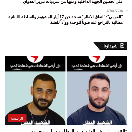
على تحصين الجبهة الداخلية ومنبهاً من سرديات تبرير العدوان
27/06/2026
“القومي”: “اتفاق الاطار” نسخة عن 17 أيار المشؤوم والسلطة اللبنانية
مطالبة بالتراجع عنه صوناً للوحدة ووأداً للفتنة
شهداؤنا
الرئيسة
“القومي” يزف الشهيدين البطلين سليم وحمود