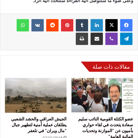
وعلى ضوء ما ستتوصل اليه القراءة ستتحدد آلية الرد.
فيسبوك
‫X
لينكدإن
‏Tumblr
بينتيريست
‏Reddit
‏VKontakte
واتساب
تيلقرام
ڤايبر
مشاركة عبر البريد
طباعة
مقالات ذات صلة
عضو الكتلة القومية النائب سليم
الجيش العراقي والحشد الشعبي
سعادة يتحدث في لقاء حواري
يطلقان عملية أمنية لتطهير جبال
بأميون عن “الموازنة وتحديات
“مال ويران” في تلعفر
المالية العامة”
07/10/2018