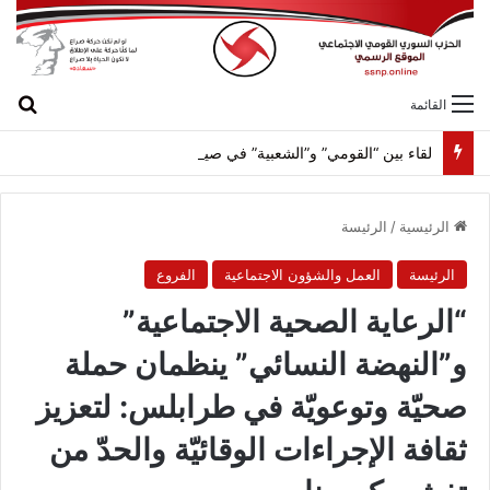
بح
القائمة
لقاء بين “القومي” و”الشعبية” في صيدا لمواجهة العدوان الصهيونيّ وإسقاط مشاريعه وسياساته
الرئيسية
/
الرئيسة
الرئيسة
العمل والشؤون الاجتماعية
الفروع
“الرعاية الصحية الاجتماعية”
و”النهضة النسائي” ينظمان حملة
صحيّة وتوعويّة في طرابلس: لتعزيز
ثقافة الإجراءات الوقائيّة والحدّ من