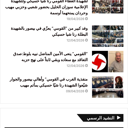
لشهيدة العطاء القومي رنا شيّا حسيكي وللشهيدة
الإعلامية سوزان الخليل بحضور شعبي وحزبي مهيب
وحردان يمنحهما أوسمة
19/04/2026
وفد كبير من “القومي” يعزّي في بيصور بالشهيدة
البطلة رنا شيا حسيكي
12/04/2026
“القومي” ينعى الأمين المناضل نبيه بلوط:صدق
التعاقد مع سعاده وبقي ثابتاً على نهج حزبه
12/04/2026
منفذية الغرب في القومي” وأهالي بيصور والجوار
شيّعوا الشهيدة رنا شيّا حسيكي بمأتم مهيب
09/04/2026
النشيد الرسمي