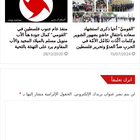
“القوميّ” أحيا ذكرى استشهاد
منفذ عام جنوب فلسطين في
سعاده باحتفالٍ حاشدٍ بضهور الشوير
“القومي” كمال جودة هنأ الأب
وكلمات أكّدَت تكامُل الأمّة في
منويل مسلم بالميلاد المجيد والأب
الحربِ ضدَّ العدوّ وتحرير فلسطين
المقاوم يرد على التهنئة بالتحية
26/12/2020
15/07/2024
اترك تعليقاً
لن يتم نشر عنوان بريدك الإلكتروني.
الحقول الإلزامية مشار إليها بـ
*
ا
ل
ت
ع