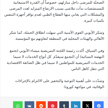
الصحيّة للمرضى داخل منازلهم، خصوصاً أن القدرة الاستيعابية
للمستشفيات بدأت تتلاشى بسبب الارتفاع المتزايد لعدد المرضى
والمشكلات التي يعاني منها القطاع الطبي لعدم توافر أجهزة التنفس
بكميات كبيرة.
وشكر الأيوبي القوى الأمنية التي سهلت انطلاق الحملة، كما شكر
الأهالي والهيئات المحلية في المنطقة لتعاونهم مع المؤسسة.
وفي السياق، أكدت رئيسة اللجنة التمريضية ميساء الأيوبي (تجمع
النهضة النسائية) أن التجمع سيقدّم كل أنواع الخدمات لا سيما
الخدمات التمريضية للمواطنين لا سيما في ظل الضائقة الاقتصادية
التي تثقل كاهل الناس.
وشدّدت على أهمية التوعية والتحفيز على الالتزام بالإجراءات
الوقائية، في مواجهة كورونا.
فيسبوك
‫X
لينكدإن
‏Tumblr
بينتيريست
‏Reddit
‏VKontakte
واتساب