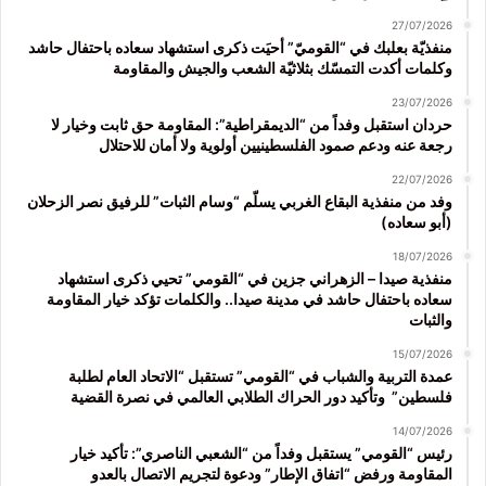
27/07/2026
منفذيّة بعلبك في “القوميّ” أحيَت ذكرى استشهاد سعاده باحتفال حاشد
وكلمات أكدت التمسّك بثلاثيّة الشعب والجيش والمقاومة
23/07/2026
حردان استقبل وفداً من “الديمقراطية”: المقاومة حق ثابت وخيار لا
رجعة عنه ودعم صمود الفلسطينيين أولوية ولا أمان للاحتلال
22/07/2026
وفد من منفذية البقاع الغربي يسلّم “وسام الثبات” للرفيق نصر الزحلان
(أبو سعاده)
18/07/2026
منفذية صيدا – الزهراني جزين في “القومي” تحيي ذكرى استشهاد
سعاده باحتفال حاشد في مدينة صيدا.. والكلمات تؤكد خيار المقاومة
والثبات
15/07/2026
عمدة التربية والشباب في “القومي” تستقبل “الاتحاد العام لطلبة
فلسطين” وتأكيد دور الحراك الطلابي العالمي في نصرة القضية
14/07/2026
رئيس “القومي” يستقبل وفداً من “الشعبي الناصري”: تأكيد خيار
المقاومة ورفض “اتفاق الإطار” ودعوة لتجريم الاتصال بالعدو