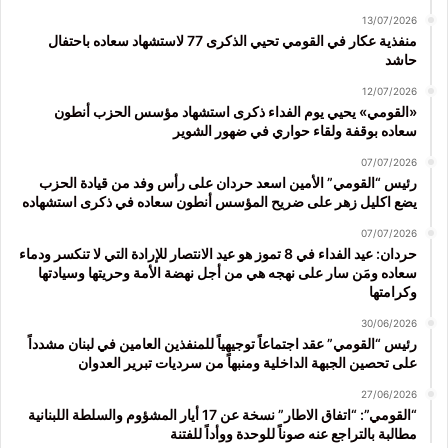
13/07/2026
منفذية عكار في القومي تحيي الذكرى 77 لاستشهاد سعاده باحتفال
حاشد
12/07/2026
«القومي» يحيي يوم الفداء ذكرى استشهاد مؤسس الحزب أنطون
سعاده بوقفة ولقاء حواري في ضهور الشوير
07/07/2026
رئيس “القومي” الأمين اسعد حردان على رأس وفد من قيادة الحزب
يضع اكليل زهر على ضريح المؤسس أنطون سعاده في ذكرى استشهاده
07/07/2026
حردان: عيد الفداء في 8 تموز هو عيد الانتصار للإرادة التي لا تنكسر ودماء
سعاده ومَن سار على نهجه هي من أجل نهضة الأمة وحريتها وسيادتها
وكرامتها
30/06/2026
رئيس “القومي” عقد اجتماعاً توجيهياً للمنفذين العامين في لبنان مشدداً
على تحصين الجبهة الداخلية ومنبهاً من سرديات تبرير العدوان
27/06/2026
“القومي”: “اتفاق الاطار” نسخة عن 17 أيار المشؤوم والسلطة اللبنانية
مطالبة بالتراجع عنه صوناً للوحدة ووأداً للفتنة