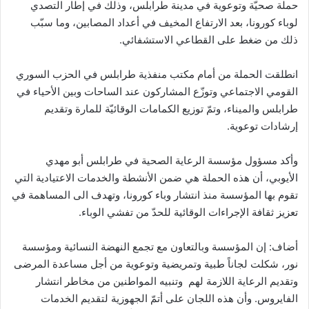
حملة صحيّة وتوعوية في مدينة طرابلس، وذلك في إطار التصدي
لوباء كورونا، بعد الارتفاع المخيف في أعداد المصابين، وما سبّب
ذلك من ضغط على القطاعي الاستشفائي.
انطلقت الحملة من أمام مكتب منفذية طرابلس في الحزب السوري
القومي الاجتماعي وتوزّع المشاركون عند الساحات وبين الأحياء في
طرابلس والميناء، وتمّ توزيع الكمامات الوقائيّة للمارة وتقديم
إرشادات توعوية.
وأكد مسؤول مؤسسة الرعاية الصحية في طرابلس أبو مهدي
الأيوبي، أن هذه الحملة هي ضمن الأنشطة والخدمات الاعتيادية التي
تقوم بها المؤسسة منذ انتشار وباء كورونا، وتهدف الى المساهمة في
تعزيز ثقافة الإجراءات الوقائية للحدّ من تفشي الوباء.
أضاف: إن المؤسسة وبالتعاون مع تجمع النهضة النسائية ومؤسسة
نور، شكلت لجاناً طبية وتمريضية وتوعوية من أجل مساعدة المرضى
وتقديم الرعاية اللازمة لهم وتنبيه المواطنين من مخاطر انتشار
الفايروس. وأن هذه اللجان على أتمّ الجهوزية لتقديم الخدمات