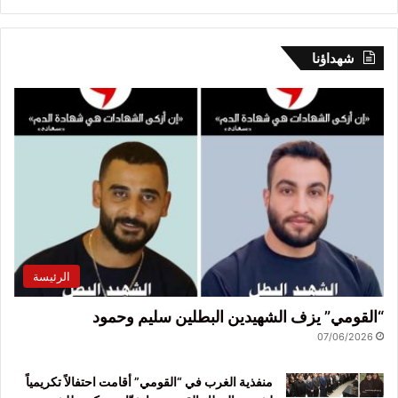
شهداؤنا
الرئيسة
“القومي” يزف الشهيدين البطلين سليم وحمود
07/06/2026
منفذية الغرب في “القومي” أقامت احتفالاً تكريمياً