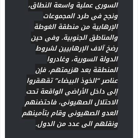
السوري عملية واسعة النطاق،
ونجح في طرد المجموعات
الإرهابية من منطقة الغوطة
والمناطق الجنوبية. وفي حين
رضخ آلاف الإرهابيين لشروط
الدولة السورية، وغادروا
المنطقة بعد هزيمتهم، فإن
عناصر “الخوذ البيضاء” تقهقروا
إلى داخل الأراضي الواقعة تحت
الاحتلال الصهيوني، فاحتضنهم
العدو الصهيوني وقام بتأمينهم
ونقلهم الى عدد من الدول.