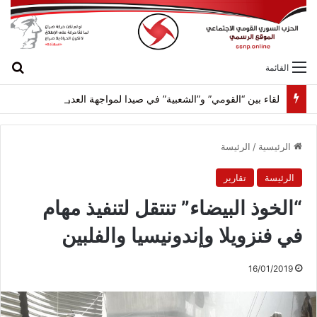
بح
القائمة
لقاء بين “القومي” و”الشعبية” في صيدا لمواجهة العدوان الصهيونيّ وإسقاط مشاريعه وسياساته
الرئيسية
/
الرئيسة
الرئيسة
تقارير
“الخوذ البيضاء” تنتقل لتنفيذ مهام
في فنزويلا وإندونيسيا والفلبين
16/01/2019