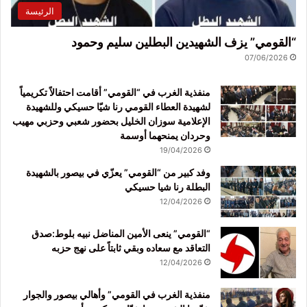
الرئيسة
“القومي” يزف الشهيدين البطلين سليم وحمود
07/06/2026
منفذية الغرب في “القومي” أقامت احتفالاً تكريمياً
لشهيدة العطاء القومي رنا شيّا حسيكي وللشهيدة
الإعلامية سوزان الخليل بحضور شعبي وحزبي مهيب
وحردان يمنحهما أوسمة
19/04/2026
وفد كبير من “القومي” يعزّي في بيصور بالشهيدة
البطلة رنا شيا حسيكي
12/04/2026
“القومي” ينعى الأمين المناضل نبيه بلوط:صدق
التعاقد مع سعاده وبقي ثابتاً على نهج حزبه
12/04/2026
منفذية الغرب في القومي” وأهالي بيصور والجوار