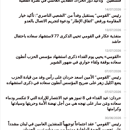
فلسطين” وتأكيد دور الحراك الطلابي العالمي في نصرة القضية
14/07/2026
رئيس “القومي” يستقبل وفداً من “الشعبي الناصري”: تأكيد خيار
المقاومة ورفض “اتفاق الإطار” ودعوة لتجريم الاتصال بالعدو
13/07/2026
منفذية عكار في القومي تحيي الذكرى 77 لاستشهاد سعاده باحتفال
حاشد
12/07/2026
«القومي» يحيي يوم الفداء ذكرى استشهاد مؤسس الحزب أنطون
سعاده بوقفة ولقاء حواري في ضهور الشوير
07/07/2026
رئيس “القومي” الأمين اسعد حردان على رأس وفد من قيادة الحزب
يضع اكليل زهر على ضريح المؤسس أنطون سعاده في ذكرى استشهاده
07/07/2026
حردان: عيد الفداء في 8 تموز هو عيد الانتصار للإرادة التي لا تنكسر ودماء
سعاده ومَن سار على نهجه هي من أجل نهضة الأمة وحريتها وسيادتها
وكرامتها
30/06/2026
رئيس “القومي” عقد اجتماعاً توجيهياً للمنفذين العامين في لبنان مشدداً
على تحصين الجبهة الداخلية ومنبهاً من سرديات تبرير العدوان