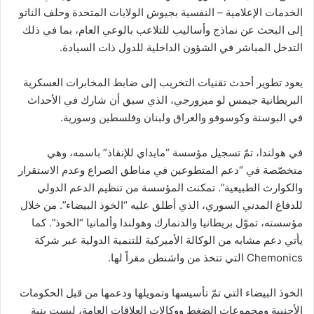
الخدمات الإعلامية – النفسية بجيوش الولايات المتحدة وحلف الناتو
إلى البحث عن نماذج وأساليب للتلاعب بالوعي العام، بما في ذلك
التدخل المباشر في الشؤون الداخلية للدول ذات السيادة.
يعود تطوير أحدث تقنيات التخريب إلى ضابط المخابرات العسكرية
البريطانية جيمس لو ميزورجي، الذي سبق أن شارك في الأحداث
في البوسنة وكوسوفو والعراق ولبنان وفلسطين وسورية.
في هولندا، تمّ تسجيل مؤسسة “مايداي للإنقاذ” باسمه، وهي
متخصّصة في “دعم المتطوعين في مناطق الصراع وعدم الاستقرار
والكوارث الطبيعية”. تمكنت المؤسسة من تنظيم الدعم الدولي
للدفاع المدني السوري، الذي أطلق عليه “الخوذ البيضاء”. من خلال
مؤسسته، تموّل بريطانيا والدنمارك وهولندا وألمانيا “الخوذ”. كما
يأتي دعم مشابه من الوكالة الأميركية للتنمية الدولية عبر شركة
Chemonics التي تتخذ من واشنطن مقراً لها.
الخوذ البيضاء التي تمّ تأسيسها وتمويلها ودعمها من قبل الحكومات
الأجنبية ومجموعات الضغط ووكالات العلاقات العامة، ليست بنية