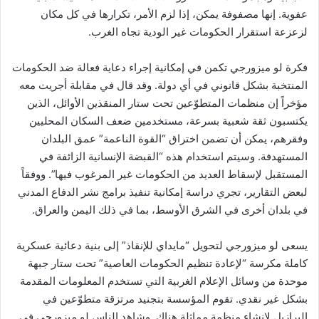
عفوية. إنها مصفوفة يمكن، إذا لزم الأمر، تكرارها في كل مكان
لزعزعة استقرار الحكومات غير الودية تجاه الغرب.
فكرة لو ميزورجي تكمن في إمكانية إجراء دعاية فعالة ضد الحكومات
المنتخبة بشكل قانوني في أي دولة. وقد قال في مقابلة أجريت معه
مؤخراً إن منظمات المتطوّعين تحت ستار المنقذين الأوائل، الذين
يكتسبون ثقة شعبية بسرعة، مستخدمين ضعف السكان المحليين
وفقرهم، يمكن أن تضمن اختراق “القوة الناعمة” عمق البلدان
المستهدفة. وسيتم استخدام هذه “القبضة الإنسانية الزائفة في
المستقبل لإسقاط العديد من الحكومات غير المرغوب فيها”. ووفقاً
لبعض التقارير، تجري دراسة إمكانية تنفيذ برامج نشر الدفاع المدني
في بلدان أخرى في الشرق الأوسط، بما في ذلك اليمن والعراق.
يسعى لو ميزورجي لتحويل “مايداي للإنقاذ” إلى بنية دعائية عسكرية
كاملة مكرسة “لإعادة تنظيم الحكومات العاصية” تحت ستار جبهة
موحدة من وسائل الإعلام الغربية التي تستخدم المعلومات المقدمة
بشكل غير نقدي. تقوم المؤسسة بتجنيد مرتزقة متطوّعين في
البرازيل لإنشاء منظمة مماثلة هناك. وشاهد الناس لو ميزورجي في