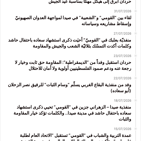
حردان أبرق إلى هيكل مهنئاً بمناسبة عيد الجيش
31/07/2026
لقاء بين “القومي” و”الشعبية” في صيدا لمواجهة العدوان الصهيونيّ
وإسقاط مشاريعه وسياساته
27/07/2026
منفذيّة بعلبك في “القوميّ” أحيَت ذكرى استشهاد سعاده باحتفال حاشد
وكلمات أكدت التمسّك بثلاثيّة الشعب والجيش والمقاومة
23/07/2026
حردان استقبل وفداً من “الديمقراطية”: المقاومة حق ثابت وخيار لا
رجعة عنه ودعم صمود الفلسطينيين أولوية ولا أمان للاحتلال
22/07/2026
وفد من منفذية البقاع الغربي يسلّم “وسام الثبات” للرفيق نصر الزحلان
(أبو سعاده)
18/07/2026
منفذية صيدا – الزهراني جزين في “القومي” تحيي ذكرى استشهاد
سعاده باحتفال حاشد في مدينة صيدا.. والكلمات تؤكد خيار المقاومة
والثبات
15/07/2026
عمدة التربية والشباب في “القومي” تستقبل “الاتحاد العام لطلبة