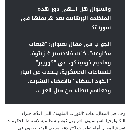
والسؤال هل انتهى دور هذه
المنظمة الإرهابية بعد هزيمتها في
سورية؟
الجواب في مقال بعنوان: “قبعات
مخلوعة”، كتبه فلاديمير غازيتوف
وفاديم خومينكو، في “كوريير”
للصناعات العسكرية، يتحدث عن اتجار
“الخوذ البيضاء” بالأعضاء البشرية،
وجعلهم أبطالا من قبل الغرب
.
وجاء في المقال: بدأت “الثورات الملونة”، التي أعدّها خبراء
التكنولوجيا السياسيون الغربيون كوسيلة عالمية لإسقاط الحكومات،
تفسح المجال أمام تطورات أكثر دقة. يسعى المتخصصون في