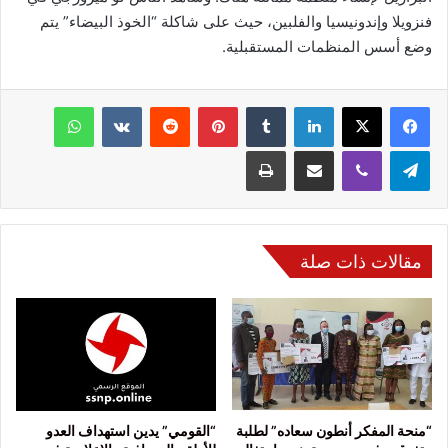
فنزويلا وإندونيسيا والفلبين، حيث على شاكلة “الخوذ البيضاء” يتم
وضع أسس المنظمات المستقبلية.
فيسبوك
‫X
لينكدإن
‏Tumblr
بينتيريست
‏Reddit
‏VKontakte
واتساب
تيلقرام
ڤايبر
مشاركة عبر البريد
طباعة
مقالات ذات صلة
“منحة المفكر أنطون سعاده” لطلبة
“القومي” يدين استهداف العدو