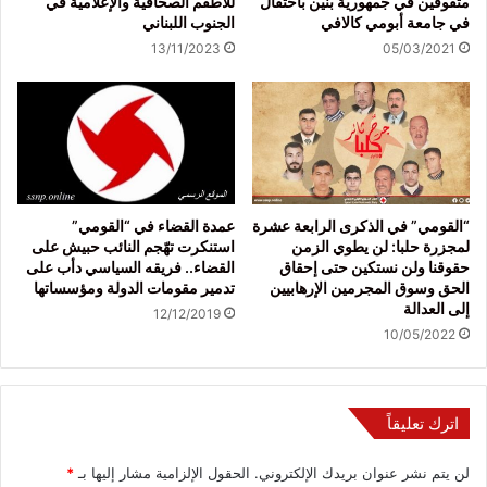
متفوقين في جمهورية بنين باحتفال
للأطقم الصحافية والإعلامية في
في جامعة أبومي كالافي
الجنوب اللبناني
13/11/2023
05/03/2021
“القومي” في الذكرى الرابعة عشرة
عمدة القضاء في “القومي”
لمجزرة حلبا: لن يطوي الزمن
استنكرت تهّجم النائب حبيش على
حقوقنا ولن نستكين حتى إحقاق
القضاء.. فريقه السياسي دأب على
الحق وسوق المجرمين الإرهابيين
تدمير مقومات الدولة ومؤسساتها
إلى العدالة
12/12/2019
10/05/2022
اترك تعليقاً
لن يتم نشر عنوان بريدك الإلكتروني.
الحقول الإلزامية مشار إليها بـ
*