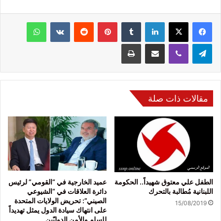
فيسبوك
‫X
لينكدإن
‏Tumblr
بينتيريست
‏Reddit
‏VKontakte
واتساب
تيلقرام
ڤايبر
مشاركة عبر البريد
طباعة
مقالات ذات صلة
الطفل علي معتوق شهيداً.. الحكومة
عميد الخارجية في “القومي” لرئيس
اللبنانية مُطالبة بالتحرك
دائرة العلاقات في “الشيوعي
الصيني”: تحريض الولايات المتحدة
15/08/2019
على انتهاك سيادة الدول يمثل تهديداً
للسلم والأمن الدوليّين