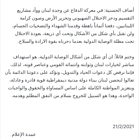
أضاف الحسنية: في معركة الدفاع عن وحدة لبنان ووأد مشاريع
التقسيم ودحر الاحتلال الصهيوني وتحرير الأرض وصون كرامة
اللبنانيين، دفعنا أثماناً باهظة وقدمنا الشهداء والتضحيات الجسام،
ولن نقبل بأي شكل من الأشكال وتحت أي ذريعة، بعودة الاحتلال
تحت مظلة الوصاية الدولية بعدما دحرناه بقوة الارادة والسلاح.
وختم قائلاً: ان أي شكل من أشكال الوصاية الدولية، هو استهداف
مباشر لخيارات لبنان وثوابته وانتمائه القومي وعناصر قوته، لذلك،
فإننا نرفض كل دعوات الحياد والتدويل، ونؤكد على دعوتنا الدائمة بأن
تعالوا لنحصن لبنان ببناء دولة مدنية ديمقراطية قوية قادرة وعادلة،
وبتعزيز المواطنة الكاملة على اساس المساواة والحقوق والواجبات
الواحدة، وهذا هو السبيل للخروج بسلام من النفق المظلم وهدمه.
21/2/2021
عمدة الإعلام