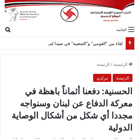
بح
القائمة
لقاء بين “القومي” و”الشعبية” في صيدا لمواجهة العدوان الصهيونيّ وإسقاط مشاريعه وسياساته
الرئيسية
/
الرئيسة
الرئيسة
مركزي
الحسنية: دفعنا أثماناً باهظة في
معركة الدفاع عن لبنان وسنواجه
مجددا أي شكل من أشكال الوصاية
الدولية