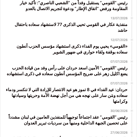
رئيس “القومي” يستقبل وفداً من “الشعبي الناصري”: تأكيد خيار
المقاومة ورفض “اتفاق الإطار” ودعوة لتجريم الاتصال بالعدو
13/07/2026
منفذية عكار في القومي تحيي الذكرى 77 لاستشهاد سعاده باحتفال
حاشد
12/07/2026
«القومي» يحيي يوم الفداء ذكرى استشهاد مؤسس الحزب أنطون
سعاده بوقفة ولقاء حواري في ضهور الشوير
07/07/2026
رئيس “القومي” الأمين اسعد حردان على رأس وفد من قيادة الحزب
يضع اكليل زهر على ضريح المؤسس أنطون سعاده في ذكرى استشهاده
07/07/2026
حردان: عيد الفداء في 8 تموز هو عيد الانتصار للإرادة التي لا تنكسر ودماء
سعاده ومَن سار على نهجه هي من أجل نهضة الأمة وحريتها وسيادتها
وكرامتها
30/06/2026
رئيس “القومي” عقد اجتماعاً توجيهياً للمنفذين العامين في لبنان مشدداً
على تحصين الجبهة الداخلية ومنبهاً من سرديات تبرير العدوان
27/06/2026