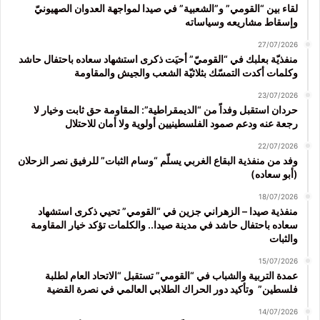
لقاء بين “القومي” و”الشعبية” في صيدا لمواجهة العدوان الصهيونيّ
وإسقاط مشاريعه وسياساته
27/07/2026
منفذيّة بعلبك في “القوميّ” أحيَت ذكرى استشهاد سعاده باحتفال حاشد
وكلمات أكدت التمسّك بثلاثيّة الشعب والجيش والمقاومة
23/07/2026
حردان استقبل وفداً من “الديمقراطية”: المقاومة حق ثابت وخيار لا
رجعة عنه ودعم صمود الفلسطينيين أولوية ولا أمان للاحتلال
22/07/2026
وفد من منفذية البقاع الغربي يسلّم “وسام الثبات” للرفيق نصر الزحلان
(أبو سعاده)
18/07/2026
منفذية صيدا – الزهراني جزين في “القومي” تحيي ذكرى استشهاد
سعاده باحتفال حاشد في مدينة صيدا.. والكلمات تؤكد خيار المقاومة
والثبات
15/07/2026
عمدة التربية والشباب في “القومي” تستقبل “الاتحاد العام لطلبة
فلسطين” وتأكيد دور الحراك الطلابي العالمي في نصرة القضية
14/07/2026