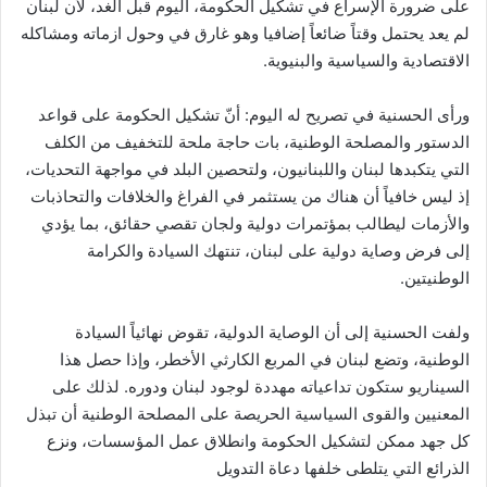
على ضرورة الإسراع في تشكيل الحكومة، اليوم قبل الغد، لأن لبنان
لم يعد يحتمل وقتاً ضائعاً إضافيا وهو غارق في وحول ازماته ومشاكله
الاقتصادية والسياسية والبنيوية.
ورأى الحسنية في تصريح له اليوم: أنّ تشكيل الحكومة على قواعد
الدستور والمصلحة الوطنية، بات حاجة ملحة للتخفيف من الكلف
التي يتكبدها لبنان واللبنانيون، ولتحصين البلد في مواجهة التحديات،
إذ ليس خافياً أن هناك من يستثمر في الفراغ والخلافات والتحاذبات
والأزمات ليطالب بمؤتمرات دولية ولجان تقصي حقائق، بما يؤدي
إلى فرض وصاية دولية على لبنان، تنتهك السيادة والكرامة
الوطنيتين.
ولفت الحسنية إلى أن الوصاية الدولية، تقوض نهائياً السيادة
الوطنية، وتضع لبنان في المربع الكارثي الأخطر، وإذا حصل هذا
السيناريو ستكون تداعياته مهددة لوجود لبنان ودوره. لذلك على
المعنيين والقوى السياسية الحريصة على المصلحة الوطنية أن تبذل
كل جهد ممكن لتشكيل الحكومة وانطلاق عمل المؤسسات، ونزع
الذرائع التي يتلطى خلفها دعاة التدويل