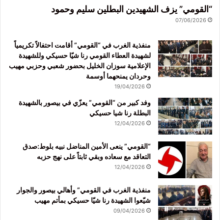
“القومي” يزف الشهيدين البطلين سليم وحمود
07/06/2026
منفذية الغرب في “القومي” أقامت احتفالاً تكريمياً
لشهيدة العطاء القومي رنا شيّا حسيكي وللشهيدة
الإعلامية سوزان الخليل بحضور شعبي وحزبي مهيب
وحردان يمنحهما أوسمة
19/04/2026
وفد كبير من “القومي” يعزّي في بيصور بالشهيدة
البطلة رنا شيا حسيكي
12/04/2026
“القومي” ينعى الأمين المناضل نبيه بلوط:صدق
التعاقد مع سعاده وبقي ثابتاً على نهج حزبه
12/04/2026
منفذية الغرب في القومي” وأهالي بيصور والجوار
شيّعوا الشهيدة رنا شيّا حسيكي بمأتم مهيب
09/04/2026