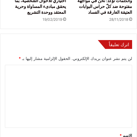
والكلمات تؤكد: نحن في مواجهة
اختياري للأحوال الشخصية، بما
مفتوحة ضد كلّ حراس البوابات
يحقق مبادىء المساواة وحرية
العتيقة الغارقة في الفساد
المعتقد ووحدة التشريع
19/02/2019
28/11/2018
اترك تعليقاً
لن يتم نشر عنوان بريدك الإلكتروني.
الحقول الإلزامية مشار إليها بـ
*
ا
ل
ت
ع
ل
ي
ق
*
الاسم
*