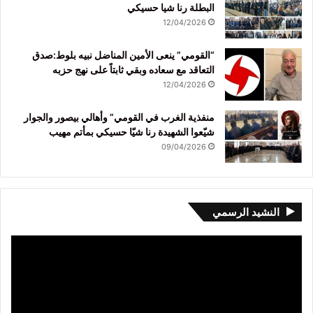
البطلة رنا شيا حسيكي
12/04/2026
“القومي” ينعى الأمين المناضل نبيه بلوط:صدق
التعاقد مع سعاده وبقي ثابتاً على نهج حزبه
12/04/2026
منفذية الغرب في القومي” وأهالي بيصور والجوار
شيّعوا الشهيدة رنا شيّا حسيكي بمأتم مهيب
09/04/2026
النشيد الرسمي
مشغل
الفيديو