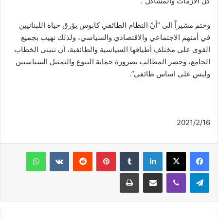
كلّ الأزمات والمشاكل”.
وختم مشيراً الى “أنّ النظام الطائفي كابوس يؤرق حياة اللبنانيين
في أمنهم الاجتماعي والاقتصادي والسياسي، ولذلك نهيب بجميع
القوى على مختلف أطيافها السياسية والطائفية، أن تتبنى الخطاب
الجامع، وحصر المطالب بضرورة حماية التنوع والتمثيل السياسيين
وليس على اساس طائفي”.
2021/2/16
فيسبوك
‫X
لينكدإن
‏Tumblr
بينتيريست
‏Reddit
‏VKontakte
واتساب
تيلقرام
ڤايبر
مشاركة عبر البريد
طباعة