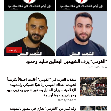
الرئيسة
“القومي” يزف الشهيدين البطلين سليم وحمود
07/06/2026
منفذية الغرب في “القومي” أقامت احتفالاً تكريمياً
لشهيدة العطاء القومي رنا شيّا حسيكي وللشهيدة
الإعلامية سوزان الخليل بحضور شعبي وحزبي مهيب
وحردان يمنحهما أوسمة
19/04/2026
وفد كبير من “القومي” يعزّي في بيصور بالشهيدة