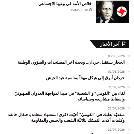
خلاص الأمة في وعيها الاجتماعي
05/08/2018
آخر الأخبار
06/08/2026
الحجار يستقبل حردان.. وبحث آخر المستجدات والشؤون الوطنية
02/08/2026
حردان أبرق إلى هيكل مهنئاً بمناسبة عيد الجيش
31/07/2026
لقاء بين “القومي” و”الشعبية” في صيدا لمواجهة العدوان الصهيونيّ
وإسقاط مشاريعه وسياساته
27/07/2026
منفذيّة بعلبك في “القوميّ” أحيَت ذكرى استشهاد سعاده باحتفال حاشد
وكلمات أكدت التمسّك بثلاثيّة الشعب والجيش والمقاومة
23/07/2026