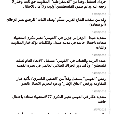
حردان استقبل وفداً من “الديمقراطية”: المقاومة حق ثابت وخيار لا
رجعة عنه ودعم صمود الفلسطينيين أولوية ولا أمان للاحتلال
22/07/2026
وفد من منفذية البقاع الغربي يسلّم “وسام الثبات” للرفيق نصر الزحلان
(أبو سعاده)
18/07/2026
منفذية صيدا – الزهراني جزين في “القومي” تحيي ذكرى استشهاد
سعاده باحتفال حاشد في مدينة صيدا.. والكلمات تؤكد خيار المقاومة
والثبات
15/07/2026
عمدة التربية والشباب في “القومي” تستقبل “الاتحاد العام لطلبة
فلسطين” وتأكيد دور الحراك الطلابي العالمي في نصرة القضية
14/07/2026
رئيس “القومي” يستقبل وفداً من “الشعبي الناصري”: تأكيد خيار
المقاومة ورفض “اتفاق الإطار” ودعوة لتجريم الاتصال بالعدو
13/07/2026
منفذية عكار في القومي تحيي الذكرى 77 لاستشهاد سعاده باحتفال
حاشد
12/07/2026