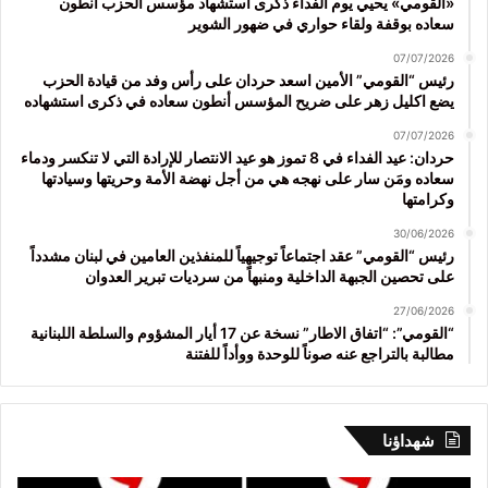
«القومي» يحيي يوم الفداء ذكرى استشهاد مؤسس الحزب أنطون
سعاده بوقفة ولقاء حواري في ضهور الشوير
07/07/2026
رئيس “القومي” الأمين اسعد حردان على رأس وفد من قيادة الحزب
يضع اكليل زهر على ضريح المؤسس أنطون سعاده في ذكرى استشهاده
07/07/2026
حردان: عيد الفداء في 8 تموز هو عيد الانتصار للإرادة التي لا تنكسر ودماء
سعاده ومَن سار على نهجه هي من أجل نهضة الأمة وحريتها وسيادتها
وكرامتها
30/06/2026
رئيس “القومي” عقد اجتماعاً توجيهياً للمنفذين العامين في لبنان مشدداً
على تحصين الجبهة الداخلية ومنبهاً من سرديات تبرير العدوان
27/06/2026
“القومي”: “اتفاق الاطار” نسخة عن 17 أيار المشؤوم والسلطة اللبنانية
مطالبة بالتراجع عنه صوناً للوحدة ووأداً للفتنة
شهداؤنا