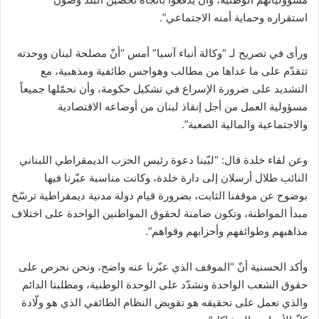
استقراره وحماية أمنه الاجتماعي”.
ورأى في تصريح لـ “وكالة أنباء آسيا” أمس “أنّ مصلحة لبنان ووحدته
تتقدّم على ما عداها من مطالب وهواجس طائفية ومذهبية، مع
التشديد على ضرورة الإسراع في تشكيل حكومة، وأن نحمّلها جميعاً
مسؤولية العمل من أجل إنقاذ لبنان من أوضاعه الاقتصادية
والاجتماعية والمالية الصعبة”.
وعن لقاء خلدة قال: “لبّينا دعوة رئيس الحزب الديمقراطي اللبناني
النائب طلال أرسلان إلى دارة خلدة، وكانت مناسبة عبّرنا فيها
بوضوح عن موقفنا الثابت، بضرورة قيام دولة مدنية ديمقراطية ترسّخ
مبدأ المواطنة، وتكون ضامنة لحقوق المواطنين الواحدة على اختلاف
مذاهبهم وطوائفهم وأحزابهم وقواهم”.
وأكد الحسنية أنّ “الموقف الذي عبّرنا عنه واضح، ونحن نحرص على
حقوق الشعب الواحدة ونشدّد على الوحدة الوطنية، ومطلبنا الدائم
والذي نعمل على تحقيقه هو تقويض النظام الطائفي الذي هو ولّادة