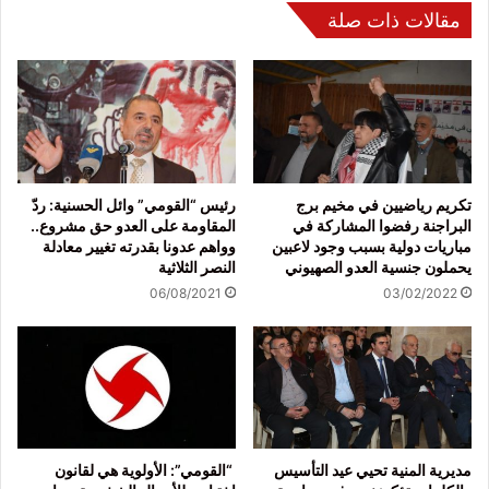
مقالات ذات صلة
تكريم رياضيين في مخيم برج
رئيس “القومي” وائل الحسنية: ردّ
البراجنة رفضوا المشاركة في
المقاومة على العدو حق مشروع..
مباريات دولية بسبب وجود لاعبين
وواهم عدونا بقدرته تغيير معادلة
يحملون جنسية العدو الصهيوني
النصر الثلاثية
06/08/2021
03/02/2022
مديرية المنية تحيي عيد التأسيس
“القومي”: الأولوية هي لقانون