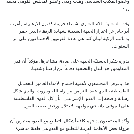
وعضو المكتب السياسي وهيب وهبي وعضو المجلس القومي محمد
زياد.
وفد “الشعبية” قدّم التعازي بشهداء جريمة كفتون الارهابية، وأعرب
أبو جابر عن اعتزاز الجبهة الشعبية بشهادة الرفقاء الذين حموا
بدمائهم الزكية لبنان كما هي عادة القوميين الاجتماعيين على مر
السنوات.
بدوره شكر الحسنيّة الجبهة على صادق مشاعرها، مؤكداً أن قدر
المقاومين هو البذل والتضحية دفاعاً عن ارضنا وشعبنا.
هذا وعرض المجتمعون لأهمية اجتماع الأمناء العامين للفصائل
الفلسطينية الذي عقد بالتزامن بين رام الله وبيروت، والذي شكل
رسالة واضحة إلى العدو “الإسرائيلي” بأن كل القوى الفلسطينية
على الموقف ذاته في مواجهة الاحتلال ورفض صفقة القرن.
وأكد المجتمعون إدانتهم كافة أشكال التطبيع مع العدو، معتبرين أن
هرولة بعض الأنظمة العربية للتطبيع مع العدو هي طعنة مباشرة