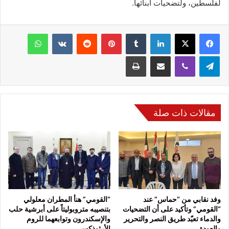
لفلسطين، ولتضحيات أبنائها.
فيسبوك
‫X
لينكدإن
‏Tumblr
بينتيريست
‏Reddit
‏VKontakte
واتساب
تيلقرام
ڤايبر
مشاركة عبر البريد
طباعة
مقالات ذات صلة
وفد نقابي من “حماس” عند
“القومي” هنأ المطران معلولي
“القومي” وتأكيد على أن التضحيات
بتنصيبه متروبوليتاً على أبرشية حلب
والدماء تعبّد طريق النصر والتحرير
والإسكندرون وتوابعهما للروم
والعودة
الأرثوذكس