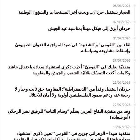
06/08/2026
الحجار يستقبل حردان.. وبحث آخر المستجدات والشؤون الوطنية
02/08/2026
حردان أبرق إلى هيكل مهنئاً بمناسبة عيد الجيش
31/07/2026
لقاء بين “القومي” و”الشعبية” في صيدا لمواجهة العدوان الصهيونيّ
وإسقاط مشاريعه وسياساته
27/07/2026
منفذيّة بعلبك في “القوميّ” أحيَت ذكرى استشهاد سعاده باحتفال حاشد
وكلمات أكدت التمسّك بثلاثيّة الشعب والجيش والمقاومة
23/07/2026
حردان استقبل وفداً من “الديمقراطية”: المقاومة حق ثابت وخيار لا
رجعة عنه ودعم صمود الفلسطينيين أولوية ولا أمان للاحتلال
22/07/2026
وفد من منفذية البقاع الغربي يسلّم “وسام الثبات” للرفيق نصر الزحلان
(أبو سعاده)
18/07/2026
منفذية صيدا – الزهراني جزين في “القومي” تحيي ذكرى استشهاد
سعاده باحتفال حاشد في مدينة صيدا.. والكلمات تؤكد خيار المقاومة