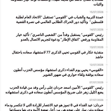
والثبات
15/07/2026
عمدة التربية والشباب في “القومي” تستقبل “الاتحاد العام لطلبة
فلسطين” وتأكيد دور الحراك الطلابي العالمي في نصرة القضية
14/07/2026
رئيس “القومي” يستقبل وفداً من “الشعبي الناصري”: تأكيد خيار
المقاومة ورفض “اتفاق الإطار” ودعوة لتجريم الاتصال بالعدو
13/07/2026
منفذية عكار في القومي تحيي الذكرى 77 لاستشهاد سعاده باحتفال
حاشد
12/07/2026
«القومي» يحيي يوم الفداء ذكرى استشهاد مؤسس الحزب أنطون
سعاده بوقفة ولقاء حواري في ضهور الشوير
07/07/2026
رئيس “القومي” الأمين اسعد حردان على رأس وفد من قيادة الحزب
يضع اكليل زهر على ضريح المؤسس أنطون سعاده في ذكرى استشهاده
07/07/2026
حردان: عيد الفداء في 8 تموز هو عيد الانتصار للإرادة التي لا تنكسر ودماء
سعاده ومَن سار على نهجه هي من أجل نهضة الأمة وحريتها وسيادتها