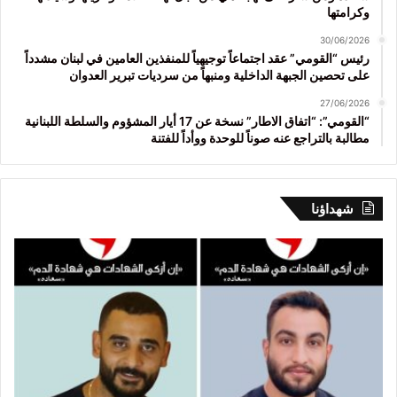
وكرامتها
30/06/2026
رئيس “القومي” عقد اجتماعاً توجيهياً للمنفذين العامين في لبنان مشدداً
على تحصين الجبهة الداخلية ومنبهاً من سرديات تبرير العدوان
27/06/2026
“القومي”: “اتفاق الاطار” نسخة عن 17 أيار المشؤوم والسلطة اللبنانية
مطالبة بالتراجع عنه صوناً للوحدة ووأداً للفتنة
شهداؤنا