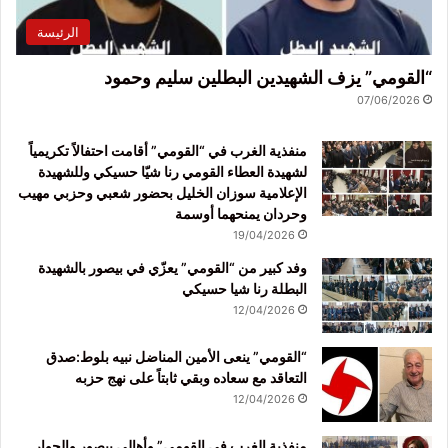
الرئيسة
“القومي” يزف الشهيدين البطلين سليم وحمود
07/06/2026
منفذية الغرب في “القومي” أقامت احتفالاً تكريمياً
لشهيدة العطاء القومي رنا شيّا حسيكي وللشهيدة
الإعلامية سوزان الخليل بحضور شعبي وحزبي مهيب
وحردان يمنحهما أوسمة
19/04/2026
وفد كبير من “القومي” يعزّي في بيصور بالشهيدة
البطلة رنا شيا حسيكي
12/04/2026
“القومي” ينعى الأمين المناضل نبيه بلوط:صدق
التعاقد مع سعاده وبقي ثابتاً على نهج حزبه
12/04/2026
منفذية الغرب في القومي” وأهالي بيصور والجوار