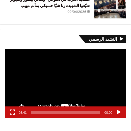
شيّعوا الشهيدة رنا شيّا حسيكي بمأتم مهيب
09/04/2026
النشيد الرسمي
مشغل
الفيديو
03:41
00:00