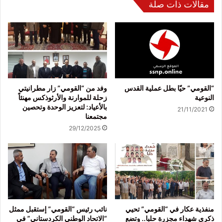
مقالات ذات صلة
“القومي” حيّا بطل عملية القدس
وفد من “القومي” زار مطرانيتي
النوعية
زحلة للموارنة والأرثوذكس مهنئاً
بالأعياد: لتعزيز الوحدة وتحصين
21/11/2021
مجتمعنا
29/12/2025
منفذية عكار في “القومي” تحيي
نائب رئيس “القومي” إستقبل ممثل
ذكرى شهداء مجزرة حلبا.. وتضع
“الاتحاد الوطني الكردستاني” في