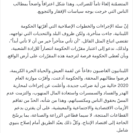
المتضمّنة إلغاءً تاماً للضرائب. وهذا شكل اعترافاً واضحاً بمطالب
الناس التي خرجت بوجه سياسات الإفقار والتجويع.
إنّ سلة الإجراءات والخطوات الإصلاحية التي أقرّتها الحكومة
اللبنانية، جاءت متأخرة، ولكن ظروف البلد والتحديات التي تواجهه،
تقتضي اتباع المثل القائل، “أن تأتي متأخراً خير من أن لا تأتي أبداً”،
ولذلك، ندعو إلى اعتبار مقرّرات الحكومة انتصاراً للإرادة الشعبية،
وبأن تُعطى الحكومة فرصة لترجمة هذه المقرّرات على أرض الواقع.
اللبنانيون الغاضبون دفاعاً عن لقمة العيش والحياة الحرة الكريمة،
فرضوا مطالبهم المحقة، والحكومة أذعنت، وأقرّت موازنة العام
2020 خالية من أية ضرائب جديدة، وأعلنت عن إجراءات لمحاربة
الهدر والفساد والسمسرات واستعادة المال المنهوب، والتزمت عدم
المسّ بحقوق الناس ومكتسباتهم، وهذا من شأنه، الحدّ من تفاقم
الأزمات الاقتصادية والاجتماعية والمعيشية، على أن يقترن بدعم
القطاعات المنتجة، لا سيما قطاعي الزراعة والصناعة، بما يرسّخ
الحاجة إلى اقتصاد الإنتاج، وكلّ ذلك يعبّد الطريق أمام إصلاح بنيوي
شامل.