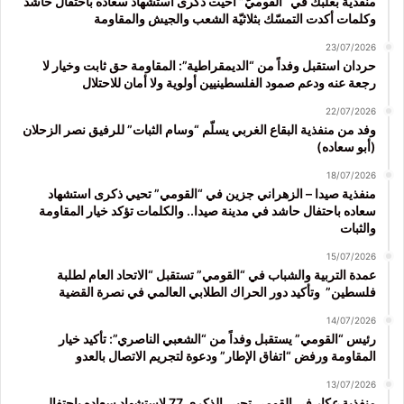
منفذيّة بعلبك في “القوميّ” أحيَت ذكرى استشهاد سعاده باحتفال حاشد
وكلمات أكدت التمسّك بثلاثيّة الشعب والجيش والمقاومة
23/07/2026
حردان استقبل وفداً من “الديمقراطية”: المقاومة حق ثابت وخيار لا
رجعة عنه ودعم صمود الفلسطينيين أولوية ولا أمان للاحتلال
22/07/2026
وفد من منفذية البقاع الغربي يسلّم “وسام الثبات” للرفيق نصر الزحلان
(أبو سعاده)
18/07/2026
منفذية صيدا – الزهراني جزين في “القومي” تحيي ذكرى استشهاد
سعاده باحتفال حاشد في مدينة صيدا.. والكلمات تؤكد خيار المقاومة
والثبات
15/07/2026
عمدة التربية والشباب في “القومي” تستقبل “الاتحاد العام لطلبة
فلسطين” وتأكيد دور الحراك الطلابي العالمي في نصرة القضية
14/07/2026
رئيس “القومي” يستقبل وفداً من “الشعبي الناصري”: تأكيد خيار
المقاومة ورفض “اتفاق الإطار” ودعوة لتجريم الاتصال بالعدو
13/07/2026
منفذية عكار في القومي تحيي الذكرى 77 لاستشهاد سعاده باحتفال