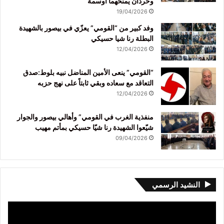
وحردان يمنحهما أوسمة
19/04/2026
وفد كبير من “القومي” يعزّي في بيصور بالشهيدة
البطلة رنا شيا حسيكي
12/04/2026
“القومي” ينعى الأمين المناضل نبيه بلوط:صدق
التعاقد مع سعاده وبقي ثابتاً على نهج حزبه
12/04/2026
منفذية الغرب في القومي” وأهالي بيصور والجوار
شيّعوا الشهيدة رنا شيّا حسيكي بمأتم مهيب
09/04/2026
النشيد الرسمي
مشغل
الفيديو