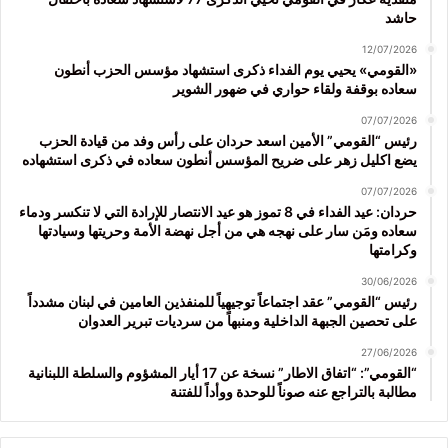
حاشد
12/07/2026
«القومي» يحيي يوم الفداء ذكرى استشهاد مؤسس الحزب أنطون
سعاده بوقفة ولقاء حواري في ضهور الشوير
07/07/2026
رئيس “القومي” الأمين اسعد حردان على رأس وفد من قيادة الحزب
يضع اكليل زهر على ضريح المؤسس أنطون سعاده في ذكرى استشهاده
07/07/2026
حردان: عيد الفداء في 8 تموز هو عيد الانتصار للإرادة التي لا تنكسر ودماء
سعاده ومَن سار على نهجه هي من أجل نهضة الأمة وحريتها وسيادتها
وكرامتها
30/06/2026
رئيس “القومي” عقد اجتماعاً توجيهياً للمنفذين العامين في لبنان مشدداً
على تحصين الجبهة الداخلية ومنبهاً من سرديات تبرير العدوان
27/06/2026
“القومي”: “اتفاق الاطار” نسخة عن 17 أيار المشؤوم والسلطة اللبنانية
مطالبة بالتراجع عنه صوناً للوحدة ووأداً للفتنة