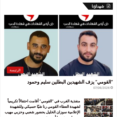
شهداؤنا
الرئيسة
“القومي” يزف الشهيدين البطلين سليم وحمود
07/06/2026
منفذية الغرب في “القومي” أقامت احتفالاً تكريمياً
لشهيدة العطاء القومي رنا شيّا حسيكي وللشهيدة
الإعلامية سوزان الخليل بحضور شعبي وحزبي مهيب