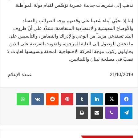
نذهب إلى تشريعات جديدة عصرية تؤسّس لقيام دولة المواطنة.
إننا إذ نحيّي أبناء شعبنا على وقفتهم بوجه الضرائب والفساد
والأوضاع المعيشية والاقتصادية المتفاقمة، نشدّد على أنّ ظروف
البلد تستدعي مزيداً من الوعي والإدراك والتضامن، والتأسيس على
ما تحقق للوصول إلى الغاية المرجوة، ولتفويت الفرصة على الذين
يحاولون ركوب موجة الحركة الاحتجاجية المحقة وتسييسها لغايات لا
تصبّ في مصلحة لبنان واللبنانيين.
21/10/2019 عمدة الإعلام
فيسبوك
‫X
لينكدإن
‏Tumblr
بينتيريست
‏Reddit
‏VKontakte
واتساب
تيلقرام
ڤايبر
مشاركة عبر البريد
طباعة