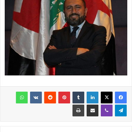
فيسبوك
‫X
لينكدإن
‏Tumblr
بينتيريست
‏Reddit
‏VKontakte
واتساب
تيلقرام
ڤايبر
مشاركة عبر البريد
طباعة