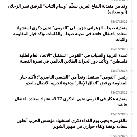
وفد من منفذية البقاع الغربي يسلّم “وسام الثبات” للرفيق نصر الزحلان
(أبو سعاده)
18/07/2026
منفذية صيدا – الزهراني جزين في “القومي” تحيي ذكرى استشهاد
سعاده باحتفال حاشد في مدينة صيدا.. والكلمات تؤكد خيار المقاومة
والثبات
15/07/2026
عمدة التربية والشباب في “القومي” تستقبل “الاتحاد العام لطلبة
فلسطين” وتأكيد دور الحراك الطلابي العالمي في نصرة القضية
14/07/2026
رئيس “القومي” يستقبل وفداً من “الشعبي الناصري”: تأكيد خيار
المقاومة ورفض “اتفاق الإطار” ودعوة لتجريم الاتصال بالعدو
13/07/2026
منفذية عكار في القومي تحيي الذكرى 77 لاستشهاد سعاده باحتفال
حاشد
12/07/2026
«القومي» يحيي يوم الفداء ذكرى استشهاد مؤسس الحزب أنطون
سعاده بوقفة ولقاء حواري في ضهور الشوير
07/07/2026