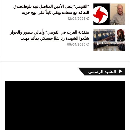
“القومي” ينعى الأمين المناضل نبيه بلوط:صدق
التعاقد مع سعاده وبقي ثابتاً على نهج حزبه
12/04/2026
منفذية الغرب في القومي” وأهالي بيصور والجوار
شيّعوا الشهيدة رنا شيّا حسيكي بمأتم مهيب
09/04/2026
النشيد الرسمي
مشغل
الفيديو