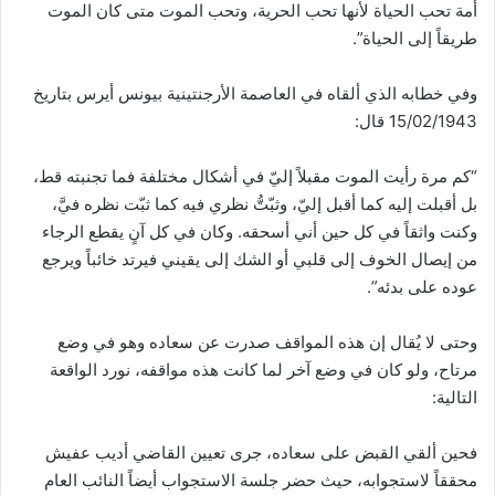
أمة تحب الحياة لأنها تحب الحرية، وتحب الموت متى كان الموت
طريقاً إلى الحياة”.
وفي خطابه الذي ألقاه في العاصمة الأرجنتينية بيونس أيرس بتاريخ
15/02/1943 قال:
“كم مرة رأيت الموت مقبلاً إليّ في أشكال مختلفة فما تجنبته قط،
بل أقبلت إليه كما أقبل إليّ، وثبّتُّ نظري فيه كما ثبّت نظره فيَّ،
وكنت واثقاً في كل حين أني أسحقه. وكان في كل آنٍ يقطع الرجاء
من إيصال الخوف إلى قلبي أو الشك إلى يقيني فيرتد خائباً ويرجع
عوده على بدئه”.
وحتى لا يُقال إن هذه المواقف صدرت عن سعاده وهو في وضع
مرتاح، ولو كان في وضع آخر لما كانت هذه مواقفه، نورد الواقعة
التالية:
فحين ألقي القبض على سعاده، جرى تعيين القاضي أديب عفيش
محققاً لاستجوابه، حيث حضر جلسة الاستجواب أيضاً النائب العام