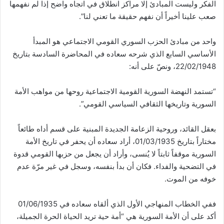
الفكر وليست المبادئ إلا مراكز انطلاق في اتجاه واضح إذا لم نفهمها
صعب علينا أخيراً أن نفهم حقيقة ما تعني لنا”.
واحد من مبادئ الحزب السوري القومي الاجتماعي هو المبدأ
الأساسي السابع الذي شرحه سعاده في المحاضرة السادسة بتاريخ
22/02/1948، ونصّ على أنه:
“تستمد النهضة السورية القومية الاجتماعية روحها من مواهب الأمة
السورية وتاريخها الثقافي السياسي القومي”.
بعقل القائد، وروحية الزعامة الجديدة المبنية على قسم أداه طائعاً
مختاراً بتاريخ 01/03/1935، أراد سعاده أن يحفر في تاريخ الأمة
السورية موقفاً ثابتاً لا يُنسى، وأراد أن يجعل من حزبها القومي قدوة
في التضحية والفداء. فكان أن بدأ بنفسه، وسجل في غير مرّة عدم
خوفه من الموت.
ففي الخطاب المنهاجي الأول الذي ألقاه سعاده في 01/06/1935
أكد على أن الأمة السورية هي “أمة حية تريد الحياة الحرة الجميلة،