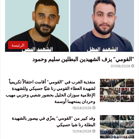
الرئيسة
“القومي” يزف الشهيدين البطلين سليم وحمود
07/06/2026
منفذية الغرب في “القومي” أقامت احتفالاً تكريمياً
لشهيدة العطاء القومي رنا شيّا حسيكي وللشهيدة
الإعلامية سوزان الخليل بحضور شعبي وحزبي مهيب
وحردان يمنحهما أوسمة
19/04/2026
وفد كبير من “القومي” يعزّي في بيصور بالشهيدة
البطلة رنا شيا حسيكي
12/04/2026