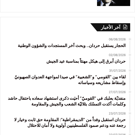
آخر الأخبار
06/08/2026
الحجار يستقبل حردان.. وبحث آخر المستجدات والشؤون الوطنية
02/08/2026
حردان أبرق إلى هيكل مهنئاً بمناسبة عيد الجيش
31/07/2026
لقاء بين “القومي” و”الشعبية” في صيدا لمواجهة العدوان الصهيونيّ
وإسقاط مشاريعه وسياساته
27/07/2026
منفذيّة بعلبك في “القوميّ” أحيَت ذكرى استشهاد سعاده باحتفال حاشد
وكلمات أكدت التمسّك بثلاثيّة الشعب والجيش والمقاومة
23/07/2026
حردان استقبل وفداً من “الديمقراطية”: المقاومة حق ثابت وخيار لا
رجعة عنه ودعم صمود الفلسطينيين أولوية ولا أمان للاحتلال
22/07/2026