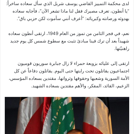
لدى محكمة التمييز القاضي يوسف شربل الذي سأل سعاده ساخراً:
“يا أنطون، تعرف مصيرك فقل لنا ماذا تشعر الآن”، فأجابه سعاده
بهدوئه ورصانته وكبريائه: “أعرف أنني سأموت لكن حزبي باق”.
نعم، في فجر الثامن من تموز من العام 1949، ارتقى أنطون سعاده
شهيداً بعد أن ترك فينا مبادئ تثبت مع سطوع شمس كل يوم جديد
راهنيّتها.
ارتقى إلى عليائه بزوبعة حمراء لا زال جبابرة سوريون قوميون
اجتماعيون يقاتلون تحت رايتها حتى اليوم. يقاتلون دفاعاً عن كل
الأمة السورية وشعبها وحقوقها وثرواتها، مقتدين بسعاده المؤسس،
الزعيم، القائد، المفكر، والأهم مقتدين بسعاده الشهيد.