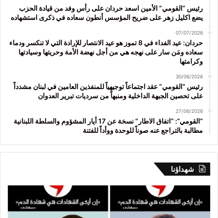
رئيس “القومي” الأمين اسعد حردان على رأس وفد من قيادة الحزب
يضع اكليل زهر على ضريح المؤسس أنطون سعاده في ذكرى استشهاده
07/07/2026
حردان: عيد الفداء في 8 تموز هو عيد الانتصار للإرادة التي لا تنكسر ودماء
سعاده ومَن سار على نهجه هي من أجل نهضة الأمة وحريتها وسيادتها
وكرامتها
30/06/2026
رئيس “القومي” عقد اجتماعاً توجيهياً للمنفذين العامين في لبنان مشدداً
على تحصين الجبهة الداخلية ومنبهاً من سرديات تبرير العدوان
27/06/2026
“القومي”: “اتفاق الاطار” نسخة عن 17 أيار المشؤوم والسلطة اللبنانية
مطالبة بالتراجع عنه صوناً للوحدة ووأداً للفتنة
شهداؤنا