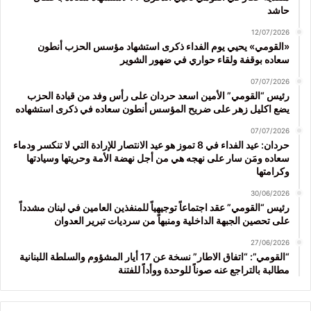
حاشد
12/07/2026
«القومي» يحيي يوم الفداء ذكرى استشهاد مؤسس الحزب أنطون
سعاده بوقفة ولقاء حواري في ضهور الشوير
07/07/2026
رئيس “القومي” الأمين اسعد حردان على رأس وفد من قيادة الحزب
يضع اكليل زهر على ضريح المؤسس أنطون سعاده في ذكرى استشهاده
07/07/2026
حردان: عيد الفداء في 8 تموز هو عيد الانتصار للإرادة التي لا تنكسر ودماء
سعاده ومَن سار على نهجه هي من أجل نهضة الأمة وحريتها وسيادتها
وكرامتها
30/06/2026
رئيس “القومي” عقد اجتماعاً توجيهياً للمنفذين العامين في لبنان مشدداً
على تحصين الجبهة الداخلية ومنبهاً من سرديات تبرير العدوان
27/06/2026
“القومي”: “اتفاق الاطار” نسخة عن 17 أيار المشؤوم والسلطة اللبنانية
مطالبة بالتراجع عنه صوناً للوحدة ووأداً للفتنة