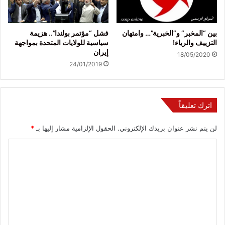
بين “المخبر” و”الخبرية”… وامتهان
فشل “مؤتمر بولندا”.. هزيمة
التزييف والرياء!
سياسية للولايات المتحدة بمواجهة
إيران
18/05/2020
24/01/2019
اترك تعليقاً
لن يتم نشر عنوان بريدك الإلكتروني.
الحقول الإلزامية مشار إليها بـ
*
ا
ل
ت
ع
ل
ي