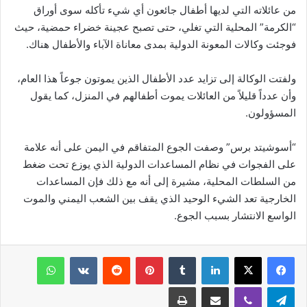
من عائلاته التي لديها أطفال جائعون أي شيء تأكله سوى أوراق
“الكرمة” المحلية التي تغلي، حتى تصبح عجينة خضراء حمضية، حيث
فوجئت وكالات المعونة الدولية بمدى معاناة الآباء والأطفال هناك.
ولفتت الوكالة إلى تزايد عدد الأطفال الذين يموتون جوعاً هذا العام،
وأن عدداً قليلاً من العائلات يموت أطفالهم في المنزل، كما يقول
المسؤولون.
“أسوشيتد برس” وصفت الجوع المتفاقم في اليمن على أنه علامة
على الفجوات في نظام المساعدات الدولية الذي يوزع تحت ضغط
من السلطات المحلية، مشيرة إلى أنه مع ذلك فإن المساعدات
الخارجية تعد الشيء الوحيد الذي يقف بين الشعب اليمني والموت
الواسع الانتشار بسبب الجوع.
فيسبوك
‫X
لينكدإن
‏Tumblr
بينتيريست
‏Reddit
‏VKontakte
واتساب
تيلقرام
ڤايبر
مشاركة عبر البريد
طباعة