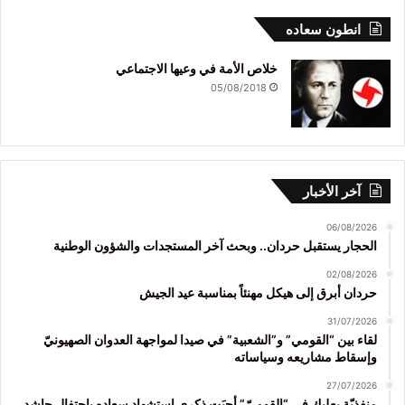
انطون سعاده
خلاص الأمة في وعيها الاجتماعي
05/08/2018
آخر الأخبار
06/08/2026
الحجار يستقبل حردان.. وبحث آخر المستجدات والشؤون الوطنية
02/08/2026
حردان أبرق إلى هيكل مهنئاً بمناسبة عيد الجيش
31/07/2026
لقاء بين “القومي” و”الشعبية” في صيدا لمواجهة العدوان الصهيونيّ
وإسقاط مشاريعه وسياساته
27/07/2026
منفذيّة بعلبك في “القوميّ” أحيَت ذكرى استشهاد سعاده باحتفال حاشد