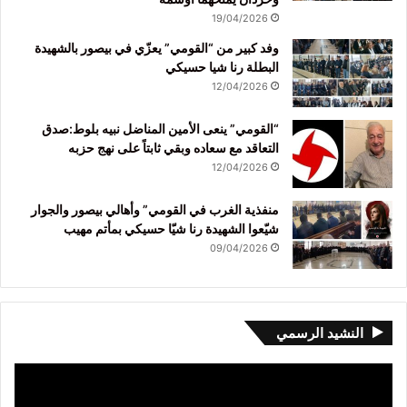
19/04/2026
وفد كبير من “القومي” يعزّي في بيصور بالشهيدة
البطلة رنا شيا حسيكي
12/04/2026
“القومي” ينعى الأمين المناضل نبيه بلوط:صدق
التعاقد مع سعاده وبقي ثابتاً على نهج حزبه
12/04/2026
منفذية الغرب في القومي” وأهالي بيصور والجوار
شيّعوا الشهيدة رنا شيّا حسيكي بمأتم مهيب
09/04/2026
النشيد الرسمي
مشغل
الفيديو