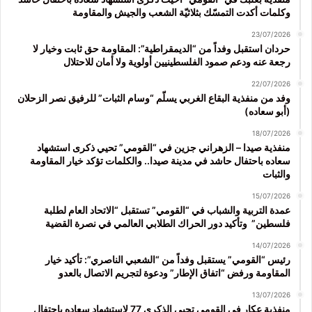
وكلمات أكدت التمسّك بثلاثيّة الشعب والجيش والمقاومة
23/07/2026
حردان استقبل وفداً من “الديمقراطية”: المقاومة حق ثابت وخيار لا
رجعة عنه ودعم صمود الفلسطينيين أولوية ولا أمان للاحتلال
22/07/2026
وفد من منفذية البقاع الغربي يسلّم “وسام الثبات” للرفيق نصر الزحلان
(أبو سعاده)
18/07/2026
منفذية صيدا – الزهراني جزين في “القومي” تحيي ذكرى استشهاد
سعاده باحتفال حاشد في مدينة صيدا.. والكلمات تؤكد خيار المقاومة
والثبات
15/07/2026
عمدة التربية والشباب في “القومي” تستقبل “الاتحاد العام لطلبة
فلسطين” وتأكيد دور الحراك الطلابي العالمي في نصرة القضية
14/07/2026
رئيس “القومي” يستقبل وفداً من “الشعبي الناصري”: تأكيد خيار
المقاومة ورفض “اتفاق الإطار” ودعوة لتجريم الاتصال بالعدو
13/07/2026
منفذية عكار في القومي تحيي الذكرى 77 لاستشهاد سعاده باحتفال