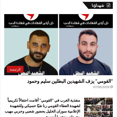
شهداؤنا
الرئيسة
“القومي” يزف الشهيدين البطلين سليم وحمود
07/06/2026
منفذية الغرب في “القومي” أقامت احتفالاً تكريمياً
لشهيدة العطاء القومي رنا شيّا حسيكي وللشهيدة
الإعلامية سوزان الخليل بحضور شعبي وحزبي مهيب
وحردان يمنحهما أوسمة