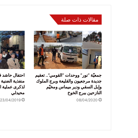
مقالات ذات صلة
جمعيّة “نور” ووحدات “القومي”.. تعقيم
احتفال حاشد في
جديدة مرجعيون والقليعة وبرج الملوك
منفذية الضنية 
وإبل السقي ودير ميماس ومخيّم
لذكرى عملية ا
النازحين ببرج الخوخ
محيدلي
23/04/2019
08/04/2020