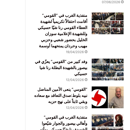
07/06/2026
منفذية الغرب في “القومي”
أقامت احتفالاً تكريمياً لشهيدة
العطاء القومي رنا شيّا حسيكي
وللشهيدة الإعلامية سوزان
الخليل بحضور شعبي وحزبي
مهيب وحردان يمنحهما أوسمة
19/04/2026
وفد كبير من “القومي” يعزّي في
بيصور بالشهيدة البطلة رنا شيا
حسيكي
12/04/2026
“القومي” ينعى الأمين المناضل
نبيه بلوط:صدق التعاقد مع سعاده
وبقي ثابتاً على نهج حزبه
12/04/2026
منفذية الغرب في القومي”
وأهالي بيصور والجوار شيّعوا
الشهيدة رنا شيّا حسيكي بمأتم