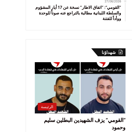
27/06/2026
“القومي”: “اتفاق الاطار” نسخة عن 17 أيار المشؤوم
والسلطة اللبنانية مطالبة بالتراجع عنه صوناً للوحدة
ووأداً للفتنة
شهداؤنا
الرئيسة
“القومي” يزف الشهيدين البطلين سليم
وحمود