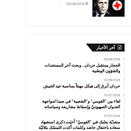
05/08/2018
آخر الأخبار
06/08/2026
الحجار يستقبل حردان.. وبحث آخر المستجدات
والشؤون الوطنية
02/08/2026
حردان أبرق إلى هيكل مهنئاً بمناسبة عيد الجيش
31/07/2026
لقاء بين “القومي” و”الشعبية” في صيدا لمواجهة
العدوان الصهيونيّ وإسقاط مشاريعه وسياساته
27/07/2026
منفذيّة بعلبك في “القوميّ” أحيَت ذكرى استشهاد
سعاده باحتفال حاشد وكلمات أكدت التمسّك بثلاثيّة