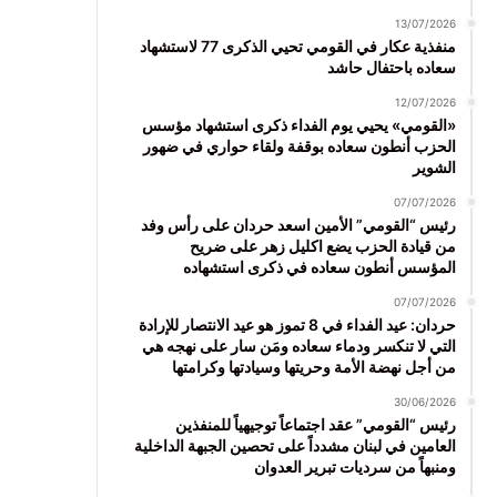
13/07/2026
منفذية عكار في القومي تحيي الذكرى 77 لاستشهاد
سعاده باحتفال حاشد
12/07/2026
«القومي» يحيي يوم الفداء ذكرى استشهاد مؤسس
الحزب أنطون سعاده بوقفة ولقاء حواري في ضهور
الشوير
07/07/2026
رئيس “القومي” الأمين اسعد حردان على رأس وفد
من قيادة الحزب يضع اكليل زهر على ضريح
المؤسس أنطون سعاده في ذكرى استشهاده
07/07/2026
حردان: عيد الفداء في 8 تموز هو عيد الانتصار للإرادة
التي لا تنكسر ودماء سعاده ومَن سار على نهجه هي
من أجل نهضة الأمة وحريتها وسيادتها وكرامتها
30/06/2026
رئيس “القومي” عقد اجتماعاً توجيهياً للمنفذين
العامين في لبنان مشدداً على تحصين الجبهة الداخلية
ومنبهاً من سرديات تبرير العدوان