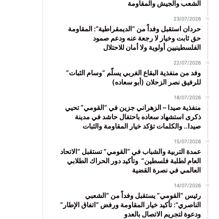
الشعب والجيش والمقاومة
23/07/2026
حردان استقبل وفداً من “الديمقراطية”: المقاومة
حق ثابت وخيار لا رجعة عنه ودعم صمود
الفلسطينيين أولوية ولا أمان للاحتلال
22/07/2026
وفد من منفذية البقاع الغربي يسلّم “وسام الثبات”
للرفيق نصر الزحلان (أبو سعاده)
18/07/2026
منفذية صيدا – الزهراني جزين في “القومي” تحيي
ذكرى استشهاد سعاده باحتفال حاشد في مدينة
صيدا.. والكلمات تؤكد خيار المقاومة والثبات
15/07/2026
عمدة التربية والشباب في “القومي” تستقبل “الاتحاد
العام لطلبة فلسطين” وتأكيد دور الحراك الطلابي
العالمي في نصرة القضية
14/07/2026
رئيس “القومي” يستقبل وفداً من “الشعبي
الناصري”: تأكيد خيار المقاومة ورفض “اتفاق الإطار”
ودعوة لتجريم الاتصال بالعدو