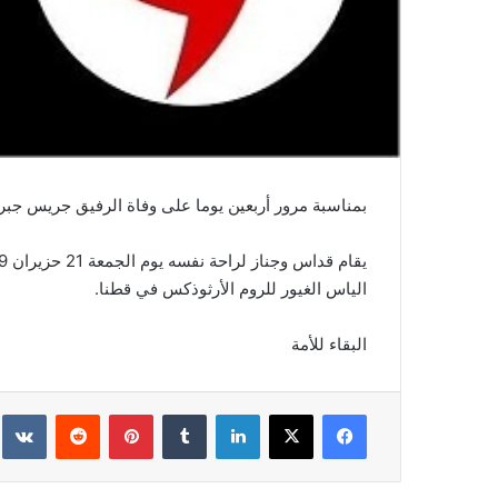
بمناسبة مرور أربعين يوما على وفاة الرفيق جريس جبران
الياس الغيور للروم الأرثوذكس في قطنا.
البقاء للأمة
فيسبوك
‫X
لينكدإن
‏Tumblr
بينتيريست
‏Reddit
‏te