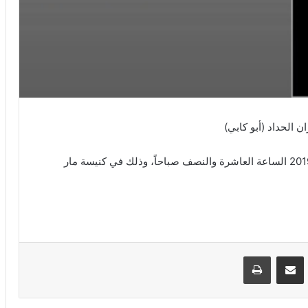
 الحداد (أبو كابي)
يقام قداس وجناز لراحة نفسه يوم الجمعة 21 حزيران 2019 الساعة العاشرة والنصف صباحاً، وذلك في كنيسة مار
VKontak
مشاركة عبر البريد
طباعة