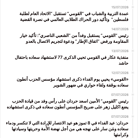
15/07/2026
عمدة التربية والشباب في “القومي” تستقبل “الاتحاد العام لطلبة
فلسطين” وتأكيد دور الحراك الطلابي العالمي في نصرة القضية
14/07/2026
رئيس “القومي” يستقبل وفداً من “الشعبي الناصري”: تأكيد خيار
المقاومة ورفض “اتفاق الإطار” ودعوة لتجريم الاتصال بالعدو
13/07/2026
منفذية عكار في القومي تحيي الذكرى 77 لاستشهاد سعاده باحتفال
حاشد
12/07/2026
«القومي» يحيي يوم الفداء ذكرى استشهاد مؤسس الحزب أنطون
سعاده بوقفة ولقاء حواري في ضهور الشوير
07/07/2026
رئيس “القومي” الأمين اسعد حردان على رأس وفد من قيادة الحزب
يضع اكليل زهر على ضريح المؤسس أنطون سعاده في ذكرى استشهاده
07/07/2026
حردان: عيد الفداء في 8 تموز هو عيد الانتصار للإرادة التي لا تنكسر ودماء
سعاده ومَن سار على نهجه هي من أجل نهضة الأمة وحريتها وسيادتها
وكرامتها