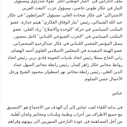
ملف النازحين في “التيار الوطني الحر” نقولا شدراوي ومسؤول
التيار في عكار طوني عاصي، مسؤول حزب “البعث العربي
الاشتراكي” في عكار شحادة العلي، مسؤول “المرابطون” في عكار
عبد الله الشمالي، رئيس “تيار الوفاق العكاري” هيثم حدارة، عضو
المكتب السياسي في حركة “الوحدة والاصلاح” زياد العلي، عضو
المكتب السياسي في “الحزب الشيوعي اللبناني” كامل منصور،
ممثل المؤتمر الشعبي اللبناني في عكار عبدالرحيم السحمراني،
عضو الهيئة التنفيذية في المجلس الاسلامي العلوي أحمد الهضام،
راني الحاج ممثلا رئيس اتحاد بلديات الجومة فادي بربر، رئيس اتحاد
روابط مخاتير عكار زاهر كسار، رئيس رابطة مخاتير السهل عماد
الدين العلي، رئيس رابطة مخاتير نهر اسطوان محمود الشيخ ورجل
الأعمال حسن السلوم.
عباس
في بداية اللقاء لفت عباس إلى أن الهدف من الاجتماع هو “التنسيق
مع جميع الاطراف من أحزاب وطنية وبلديات ومخاتير ولجان أهلية،
من أجل المساهمة في عودة النازحين السوريين الى بيوتهم وقراهم