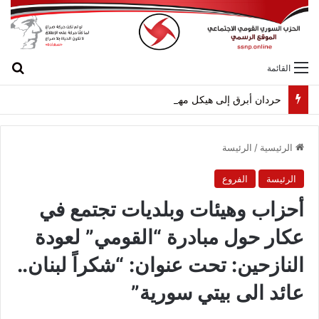
بح
القائمة
حردان أبرق إلى هيكل مهنئاً بمناسبة عيد الجيش
الرئيسية
/
الرئيسة
الرئيسة
الفروع
أحزاب وهيئات وبلديات تجتمع في
عكار حول مبادرة “القومي” لعودة
النازحين: تحت عنوان: “شكراً لبنان..
عائد الى بيتي سورية”