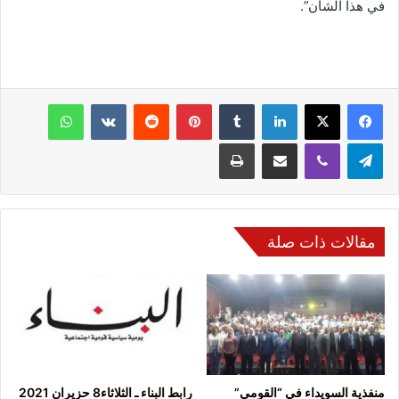
في هذا الشأن”.
فيسبوك
‫X
لينكدإن
‏Tumblr
بينتيريست
‏Reddit
‏VKontakte
واتساب
تيلقرام
ڤايبر
مشاركة عبر البريد
طباعة
مقالات ذات صلة
منفذية السويداء في “القومي”
رابط البناء ـ الثلاثاء8 حزيران 2021