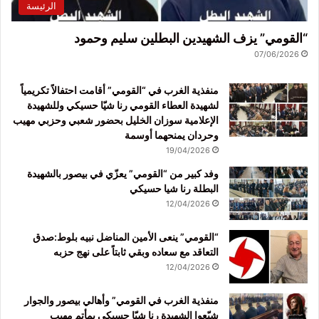
الرئيسة
“القومي” يزف الشهيدين البطلين سليم وحمود
07/06/2026
منفذية الغرب في “القومي” أقامت احتفالاً تكريمياً
لشهيدة العطاء القومي رنا شيّا حسيكي وللشهيدة
الإعلامية سوزان الخليل بحضور شعبي وحزبي مهيب
وحردان يمنحهما أوسمة
19/04/2026
وفد كبير من “القومي” يعزّي في بيصور بالشهيدة
البطلة رنا شيا حسيكي
12/04/2026
“القومي” ينعى الأمين المناضل نبيه بلوط:صدق
التعاقد مع سعاده وبقي ثابتاً على نهج حزبه
12/04/2026
منفذية الغرب في القومي” وأهالي بيصور والجوار
شيّعوا الشهيدة رنا شيّا حسيكي بمأتم مهيب