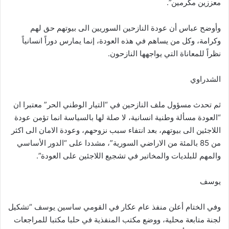
معززين مكرمين”.
وأوضح عباس أن عودة النازحين السوريين الى بيوتهم حق لهم
وكرامة، وكل من يساهم في هذه العودة، إنما يمارس دوراً انسانياً
نظراً للمعاناة التي يواجهها النازحون.
الشدراوي
ثم تحدث مسؤول ملف النازحين في “التيار الوطني الحر” معتبرا ان
“العودة مسألة وطنية انسانية، لا صلة لها بالسياسة انما تؤمن عودة
اللاجئين الى بيوتهم، بعد انتفاء سبب نزوحهم، وعودة الامان الى اكثر
من 85 بالمئة من الاراضي السورية”، مشددا على “الدور الأساسي
والمهم للبلديات والمخاتير في تشجيع اللاجئين على العودة”.
يوسف
وفي الختام أعلن منفذ عام عكار في القومي ساسين يوسف “تشكيل
لجنة متابعة محلية، ووضع مكتب المنفذية في حلبا مكتبا للمراجعات