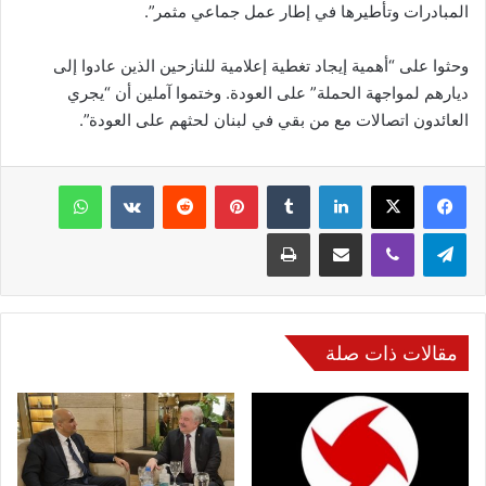
المبادرات وتأطيرها في إطار عمل جماعي مثمر”.
وحثوا على “أهمية إيجاد تغطية إعلامية للنازحين الذين عادوا إلى
ديارهم لمواجهة الحملة” على العودة. وختموا آملين أن “يجري
العائدون اتصالات مع من بقي في لبنان لحثهم على العودة”.
فيسبوك
‫X
لينكدإن
‏Tumblr
بينتيريست
‏Reddit
‏VKontakte
واتساب
تيلقرام
ڤايبر
مشاركة عبر البريد
طباعة
مقالات ذات صلة