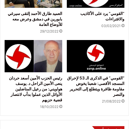
“القومي” يرد على الأكاذيب
العميد طارق الأحمد إلتقى سيرغي
والافتراءات
بابورين في دمشق وعرض معه
للأوضاع العامة
03/02/2021
29/12/2022
“القومي” في الذكرى الـ 53 لإحراق
رئيس الحزب الأمين أسعد حردان
المسجد الأقصى: شعبنا يخوض
ينعى الأمين الراحل د. يوسف
مقاومة ظافرة ويتطلع إلى التحرير
هواويني: من رعيل المناضلين
والنصر
الأوائل الذين عملوا بدأب لانتصار
قضية حزبهم
21/08/2022
18/10/2022