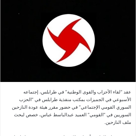
عقد “لقاء الأحزاب والقوى الوطنية” في طرابلس، إجتماعه
الأسبوعي في الجميزات بمكتب منفذية طرابلس في “الحزب
السوري القومي الإجتماعي” في حضور مقرر هيئة عودة النازحين
السوريين في “القومي” العميد عبدالباسط عباس، خصص لبحث
ملف النازحين.