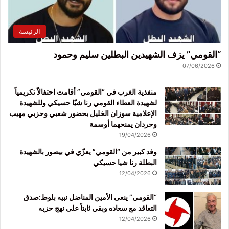
الرئيسة
“القومي” يزف الشهيدين البطلين سليم وحمود
07/06/2026
منفذية الغرب في “القومي” أقامت احتفالاً تكريمياً
لشهيدة العطاء القومي رنا شيّا حسيكي وللشهيدة
الإعلامية سوزان الخليل بحضور شعبي وحزبي مهيب
وحردان يمنحهما أوسمة
19/04/2026
وفد كبير من “القومي” يعزّي في بيصور بالشهيدة
البطلة رنا شيا حسيكي
12/04/2026
“القومي” ينعى الأمين المناضل نبيه بلوط:صدق
التعاقد مع سعاده وبقي ثابتاً على نهج حزبه
12/04/2026