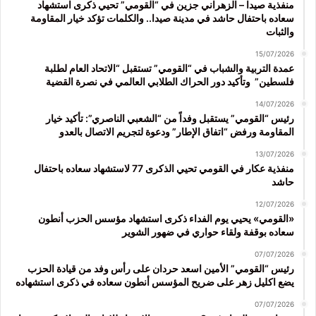
منفذية صيدا – الزهراني جزين في “القومي” تحيي ذكرى استشهاد
سعاده باحتفال حاشد في مدينة صيدا.. والكلمات تؤكد خيار المقاومة
والثبات
15/07/2026
عمدة التربية والشباب في “القومي” تستقبل “الاتحاد العام لطلبة
فلسطين” وتأكيد دور الحراك الطلابي العالمي في نصرة القضية
14/07/2026
رئيس “القومي” يستقبل وفداً من “الشعبي الناصري”: تأكيد خيار
المقاومة ورفض “اتفاق الإطار” ودعوة لتجريم الاتصال بالعدو
13/07/2026
منفذية عكار في القومي تحيي الذكرى 77 لاستشهاد سعاده باحتفال
حاشد
12/07/2026
«القومي» يحيي يوم الفداء ذكرى استشهاد مؤسس الحزب أنطون
سعاده بوقفة ولقاء حواري في ضهور الشوير
07/07/2026
رئيس “القومي” الأمين اسعد حردان على رأس وفد من قيادة الحزب
يضع اكليل زهر على ضريح المؤسس أنطون سعاده في ذكرى استشهاده
07/07/2026