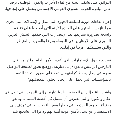
التوافق على تشكيل لجنة من لقاء الأحزاب والقوى الوطنية، ترفد
عمل مبادرة الحزب السوري القومي الإجتماعي وتعمل على إنجاحها.
إجراء لقاءات دورية لمتابعة الجهود التي تبذل والإتصالات التي تجري
مع النازحين، لحثهم على العودة الآمنة التي أصبحوا على قناعة
راسخة بضرورة تسريعها بعد الإنتصارات التي حققها الجيش العربي
السوري على الإرهابيين في الغوطة ودرعا والسويدا والقنيطرة،
والتي ستستكمل قريبا في إدلب.
تسريع وصول الإستمارات التي أعدها الأمن العام لملئها من قبل
النازحين الراغبين بالعودة إلى ديارهم، ووضع تصور لطبيعة التواصل
معهم في إطار يحفظ كرامتهم ويشدد على ضرورة تجدد الثقة
بالمؤسسات التي تعمل على إيجاد الحلول لمعضلتهم”.
وأشار اللقاء إلن ان الحضور نظروا·”بارتياح إلى الجهود التي تبذل في
عكار والكورة والتي يفترض أن تشمل كل أقضية الشمال، وتابعوا
بارتياح الجهود الفردية التي يبذلها بعض النازحين والتي تهدف إلى
الإستفسار عن سبل تأمين عودة آمنة لهم ودعوا إلى تشجيع تلك