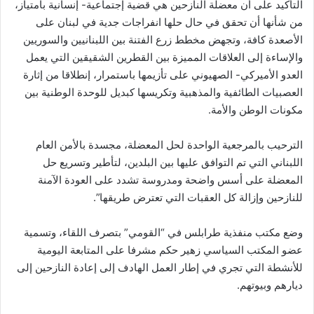
التأكيد على أن معضلة النازحين هي قضية إجتماعية- إنسانية بامتياز،
من شأنها أن تحقق في حال حلها انفراجات جدية في لبنان على
الأصعدة كافة، وتجهض مخطط زرع الفتنة بين اللبنانيين والسوريين
والإساءة إلى العلاقات المميزة بين القطرين الشقيقين التي يعمل
العدو الأميركي- الصهيوني على تأزيمها باستمرار، إنطلاقا من إثارة
العصبيات الطائفية والمذهبية وتكريسها كبديل للوحدة الوطنية بين
مكونات الوطن والأمة.
الترحيب بالمرجعية الواحدة لحل المعضلة، مجسدة بالأمن العام
اللبناني التي تم التوافق عليها بين البلدين، لتأطير وتسريع حل
المعضلة على أسس واضحة ومدروسة تشدد على العودة الآمنة
للنازحين وإزالة كل العقبات التي تعترض طريقها”.
وضع مكتب منفذية طرابلس في “القومي” بتصرف اللقاء، وتسمية
عضو المكتب السياسي زهير حكم مشرفا على المتابعة اليومية
للأنشطة التي تجري في إطار العمل الهادف إلى إعادة النازحين إلى
ديارهم وبيوتهم.