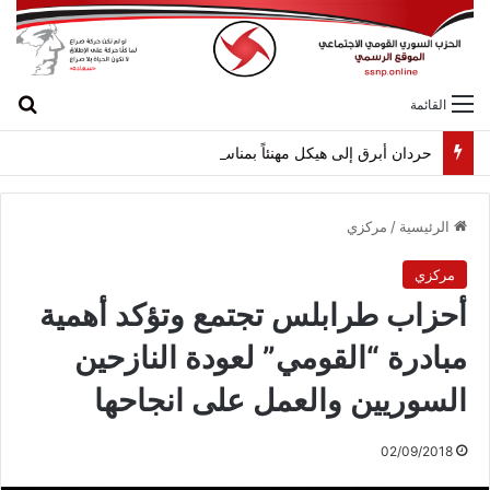
بح
القائمة
حردان أبرق إلى هيكل مهنئاً بمناسبة عيد الجيش
الرئيسية
/
مركزي
مركزي
أحزاب طرابلس تجتمع وتؤكد أهمية
مبادرة “القومي” لعودة النازحين
السوريين والعمل على انجاحها
02/09/2018