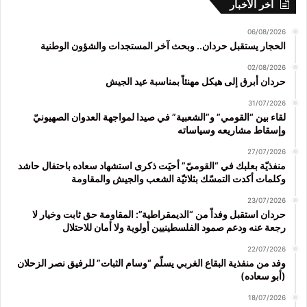
آخر الأخبار
06/08/2026
الحجار يستقبل حردان.. وبحث آخر المستجدات والشؤون الوطنية
02/08/2026
حردان أبرق إلى هيكل مهنئاً بمناسبة عيد الجيش
31/07/2026
لقاء بين “القومي” و”الشعبية” في صيدا لمواجهة العدوان الصهيونيّ
وإسقاط مشاريعه وسياساته
27/07/2026
منفذيّة بعلبك في “القوميّ” أحيَت ذكرى استشهاد سعاده باحتفال حاشد
وكلمات أكدت التمسّك بثلاثيّة الشعب والجيش والمقاومة
23/07/2026
حردان استقبل وفداً من “الديمقراطية”: المقاومة حق ثابت وخيار لا
رجعة عنه ودعم صمود الفلسطينيين أولوية ولا أمان للاحتلال
22/07/2026
وفد من منفذية البقاع الغربي يسلّم “وسام الثبات” للرفيق نصر الزحلان
(أبو سعاده)
18/07/2026