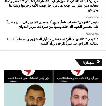
حردان: عيد الفداء في 8 تموز هو عيد الانتصار للإرادة التي لا تنكسر ودماء
سعاده ومَن سار على نهجه هي من أجل نهضة الأمة وحريتها وسيادتها
وكرامتها
30/06/2026
رئيس “القومي” عقد اجتماعاً توجيهياً للمنفذين العامين في لبنان مشدداً
على تحصين الجبهة الداخلية ومنبهاً من سرديات تبرير العدوان
27/06/2026
“القومي”: “اتفاق الاطار” نسخة عن 17 أيار المشؤوم والسلطة اللبنانية
مطالبة بالتراجع عنه صوناً للوحدة ووأداً للفتنة
شهداؤنا